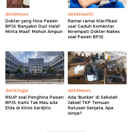
detikNews
detikHealth
Dokter yang Hina Pasien
Ramai-ramai Klarifikasi
BPJS 'Banyakin Duit Halal'
usai Gaduh Komentar
Minta Maaf: Mohon Ampun
Nirempati Dokter-Nakes
soal Pasien BPJS
detikJogja
detikNews
RSUP soal Penghina Pasien
Ada 'Bunker' di Sekolah
BPJS: Kami Tak Mau ada
Jaksel TKP Temuan
Elda di Klinis Sardjito
Ratusan Senjata, Apa
Isinya?