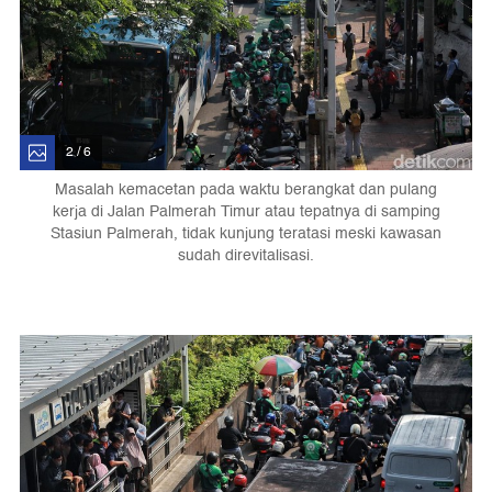
2 / 6
Masalah kemacetan pada waktu berangkat dan pulang
kerja di Jalan Palmerah Timur atau tepatnya di samping
Stasiun Palmerah, tidak kunjung teratasi meski kawasan
sudah direvitalisasi.