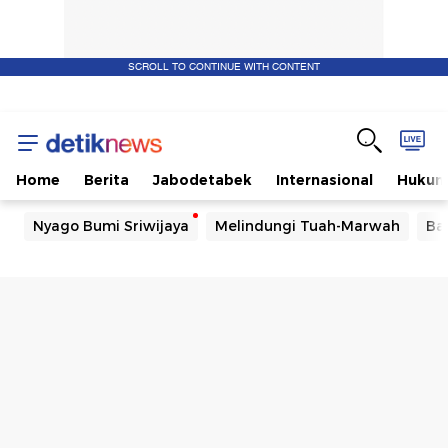
SCROLL TO CONTINUE WITH CONTENT
Home
Berita
Jabodetabek
Internasional
Huku
Nyago Bumi Sriwijaya
Melindungi Tuah-Marwah
Ba