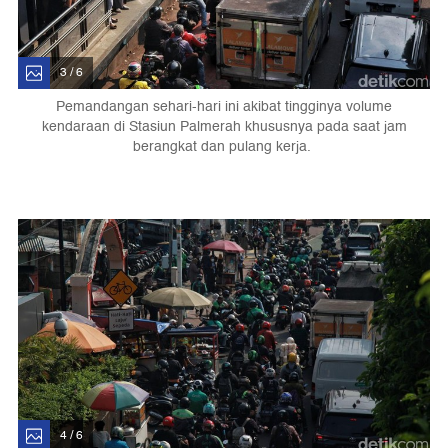
3 / 6
Pemandangan sehari-hari ini akibat tingginya volume
kendaraan di Stasiun Palmerah khususnya pada saat jam
berangkat dan pulang kerja.
4 / 6