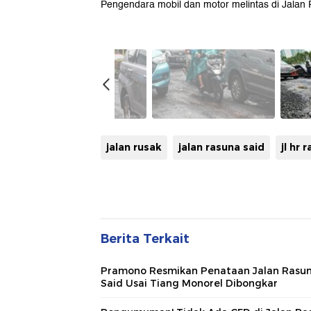
Pengendara mobil dan motor melintas di Jalan 
jalan rusak
jalan rasuna said
jl hr 
Berita Terkait
Pramono Resmikan Penataan Jalan Rasu
Said Usai Tiang Monorel Dibongkar