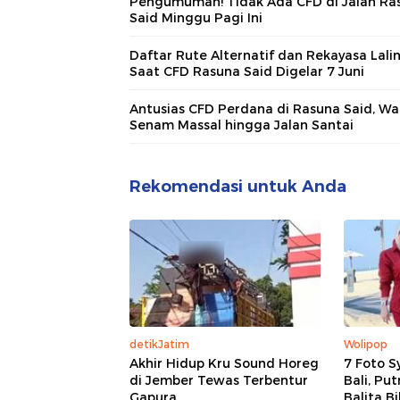
Pengumuman! Tidak Ada CFD di Jalan Ra
Said Minggu Pagi Ini
Daftar Rute Alternatif dan Rekayasa Lali
Saat CFD Rasuna Said Digelar 7 Juni
Antusias CFD Perdana di Rasuna Said, W
Senam Massal hingga Jalan Santai
Rekomendasi untuk Anda
detikJatim
Wolipop
Akhir Hidup Kru Sound Horeg
7 Foto S
di Jember Tewas Terbentur
Bali, Pu
Gapura
Balita B