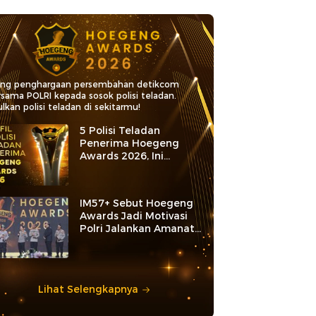
ang penghargaan persembahan detikcom
rsama POLRI kepada sosok polisi teladan.
lkan polisi teladan di sekitarmu!
5 Polisi Teladan
Penerima Hoegeng
Awards 2026, Ini
Kategori dan Kiprahnya
IM57+ Sebut Hoegeng
Awards Jadi Motivasi
Polri Jalankan Amanat
Konstitusi
Lihat Selengkapnya