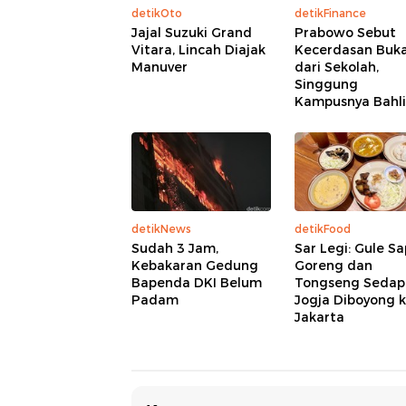
detikOto
detikFinance
Jajal Suzuki Grand
Prabowo Sebut
Vitara, Lincah Diajak
Kecerdasan Buk
Manuver
dari Sekolah,
Singgung
Kampusnya Bahli
detikNews
detikFood
Sudah 3 Jam,
Sar Legi: Gule Sa
Kebakaran Gedung
Goreng dan
Bapenda DKI Belum
Tongseng Sedap
Padam
Jogja Diboyong 
Jakarta