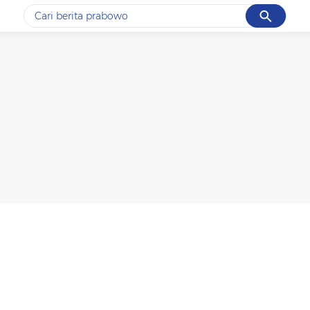
Cancel
Yang sedang ramai dicari
#1
data live draw sgp
#2
piala presiden 2026
#3
prabowo
#4
iran
#5
gempa hari ini
Promoted
Terakhir yang dicari
Loading...