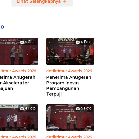
Lihat Selengkapnya
to
9 Foto
6 Foto
ktimur Awards 2026
detiktimur Awards 2026
erima Anugerah
Penerima Anugerah
r Akselerator
Progam Inovasi
ajuan
Pembangunan
Terpuji
4 Foto
5 Foto
ktimur Awards 2026
detiktimur Awards 2026