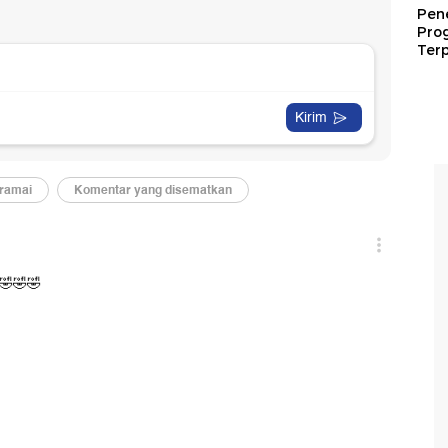
Pen
Pro
Terp