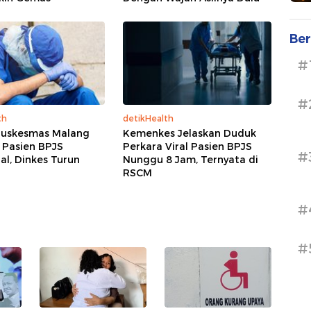
Ber
#
#
th
detikHealth
Puskesmas Malang
Kemenkes Jelaskan Duduk
k Pasien BPJS
Perkara Viral Pasien BPJS
#
l, Dinkes Turun
Nunggu 8 Jam, Ternyata di
RSCM
#
#