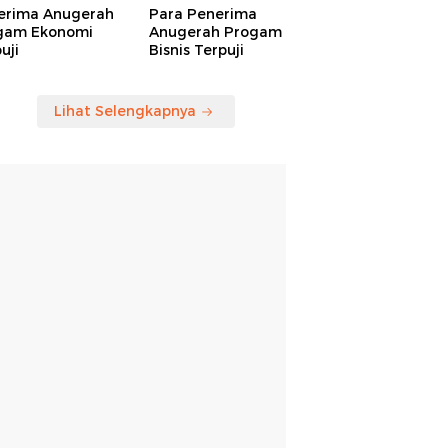
erima Anugerah
Para Penerima
gam Ekonomi
Anugerah Progam
uji
Bisnis Terpuji
Lihat Selengkapnya