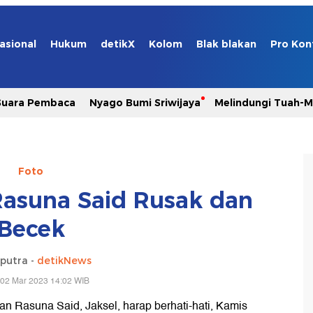
asional
Hukum
detikX
Kolom
Blak blakan
Pro Kon
Suara Pembaca
Nyago Bumi Sriwijaya
Melindungi Tuah-
Foto
 Rasuna Said Rusak dan
Becek
aputra -
detikNews
 02 Mar 2023 14:02 WIB
an Rasuna Said, Jaksel, harap berhati-hati, Kamis