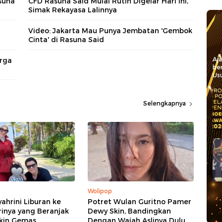
suna
CFD Rasuna Said Mulai Rutin Digelar Hari Ini,
Simak Rekayasa Lalinnya
n
Video: Jakarta Mau Punya Jembatan 'Gembok
Cinta' di Rasuna Said
Aj
arga
be
Usu
Selengkapnya
Wolipop
yahrini Liburan ke
Potret Wulan Guritno Pamer
trinya yang Beranjak
Dewy Skin, Bandingkan
ikin Gemas
Dengan Wajah Aslinya Dulu