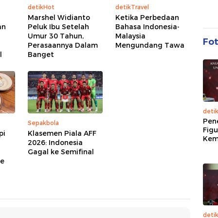
detikHot
detikTravel
Marshel Widianto
Ketika Perbedaan
an
Peluk Ibu Setelah
Bahasa Indonesia-
Umur 30 Tahun,
Malaysia
Fo
Perasaannya Dalam
Mengundang Tawa
l
Banget
deti
Pen
Sepakbola
Figu
pi
Klasemen Piala AFF
Kem
2026: Indonesia
Gagal ke Semifinal
ke
deti