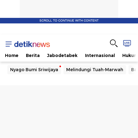
SCROLL TO CONTINUE WITH CONTENT
Home
Berita
Jabodetabek
Internasional
Huku
Nyago Bumi Sriwijaya
Melindungi Tuah-Marwah
Ba