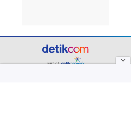
part of
Redaksi
Pedoman Media Siber
Karir
Kotak Pos
Info Iklan
Privacy Policy
Disclaimer
Download aplikasi detikcom