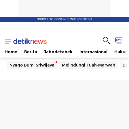
SCROLL TO CONTINUE WITH CONTENT
Home
Berita
Jabodetabek
Internasional
Huku
Nyago Bumi Sriwijaya
Melindungi Tuah-Marwah
Ba