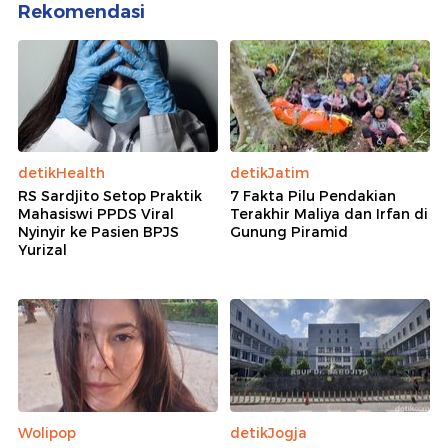
Rekomendasi
detikHealth
detikJatim
RS Sardjito Setop Praktik
7 Fakta Pilu Pendakian
Mahasiswi PPDS Viral
Terakhir Maliya dan Irfan di
Nyinyir ke Pasien BPJS
Gunung Piramid
Yurizal
Wolipop
detikJogja