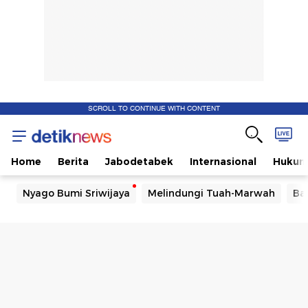
SCROLL TO CONTINUE WITH CONTENT
Home
Berita
Jabodetabek
Internasional
Huku
Nyago Bumi Sriwijaya
Melindungi Tuah-Marwah
Ba