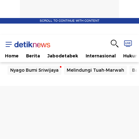
SCROLL TO CONTINUE WITH CONTENT
Home
Berita
Jabodetabek
Internasional
Huku
Nyago Bumi Sriwijaya
Melindungi Tuah-Marwah
Ba