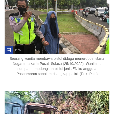
2 / 6
Seorang wanita membawa pistol diduga menerobos Istana
Negara, Jakarta Pusat, Selasa (25/10/2022). Wanita itu
sempat menodongkan pistol jenis FN ke anggota
Paspampres sebelum ditangkap polisi. (Dok. Polri)