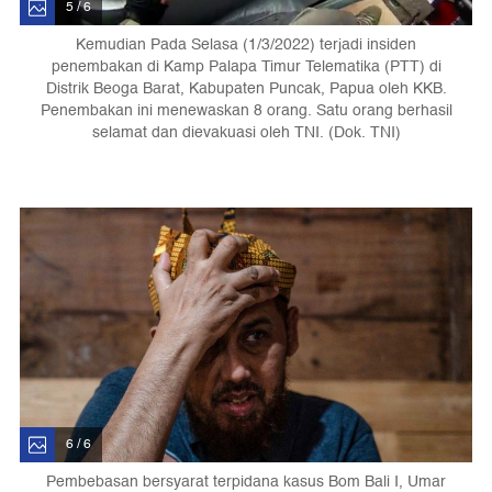
5 / 6
Kemudian Pada Selasa (1/3/2022) terjadi insiden
penembakan di Kamp Palapa Timur Telematika (PTT) di
Distrik Beoga Barat, Kabupaten Puncak, Papua oleh KKB.
Penembakan ini menewaskan 8 orang. Satu orang berhasil
selamat dan dievakuasi oleh TNI. (Dok. TNI)
6 / 6
Pembebasan bersyarat terpidana kasus Bom Bali I, Umar