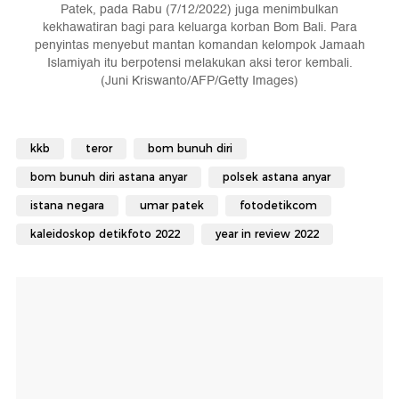
Patek, pada Rabu (7/12/2022) juga menimbulkan
kekhawatiran bagi para keluarga korban Bom Bali. Para
penyintas menyebut mantan komandan kelompok Jamaah
Islamiyah itu berpotensi melakukan aksi teror kembali.
(Juni Kriswanto/AFP/Getty Images)
kkb
teror
bom bunuh diri
bom bunuh diri astana anyar
polsek astana anyar
istana negara
umar patek
fotodetikcom
kaleidoskop detikfoto 2022
year in review 2022