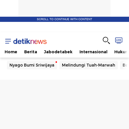
SCROLL TO CONTINUE WITH CONTENT
Home
Berita
Jabodetabek
Internasional
Huku
Nyago Bumi Sriwijaya
Melindungi Tuah-Marwah
Ba