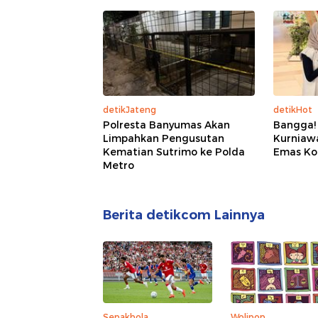
detikJateng
detikHot
Polresta Banyumas Akan
Bangga!
Limpahkan Pengusutan
Kurniaw
Kematian Sutrimo ke Polda
Emas Ko
Metro
Berita detikcom Lainnya
Sepakbola
Wolipop