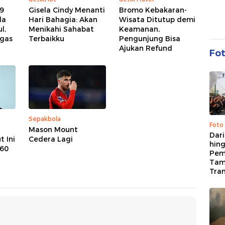
9
Gisela Cindy Menanti
Bromo Kebakaran-
da
Hari Bahagia: Akan
Wisata Ditutup demi
l,
Menikahi Sahabat
Keamanan,
egas
Terbaikku
Pengunjung Bisa
Ajukan Refund
Fo
Sepakbola
Foto
Mason Mount
Dari
 Ini
Cedera Lagi
hing
 60
Pem
Tam
Tran