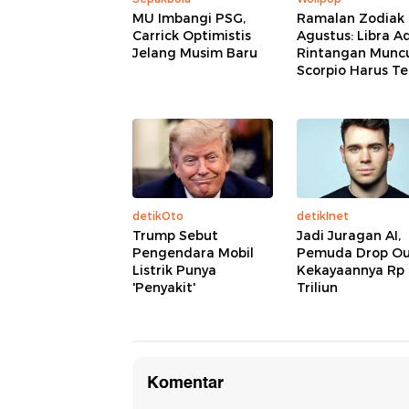
MU Imbangi PSG,
Ramalan Zodiak 
Carrick Optimistis
Agustus: Libra A
Jelang Musim Baru
Rintangan Muncu
Scorpio Harus T
detikOto
detikInet
Trump Sebut
Jadi Juragan AI,
Pengendara Mobil
Pemuda Drop Out
Listrik Punya
Kekayaannya Rp
'Penyakit'
Triliun