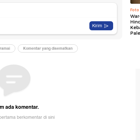
Foto
War
Hind
Keb
Pal