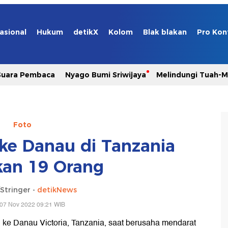
asional
Hukum
detikX
Kolom
Blak blakan
Pro Kon
Suara Pembaca
Nyago Bumi Sriwijaya
Melindungi Tuah-
Foto
ke Danau di Tanzania
an 19 Orang
Stringer -
detikNews
 07 Nov 2022 09:21 WIB
 ke Danau Victoria, Tanzania, saat berusaha mendarat