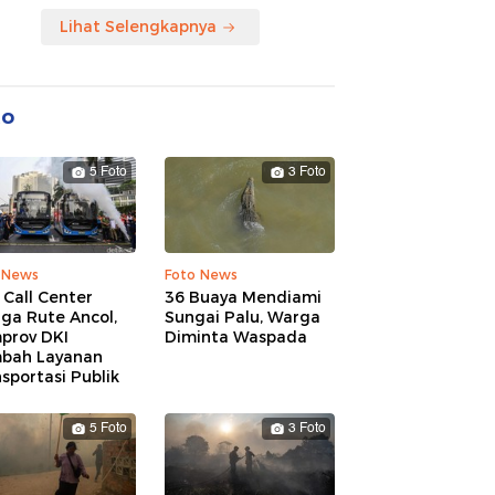
Lihat Selengkapnya
to
5 Foto
3 Foto
 News
Foto News
 Call Center
36 Buaya Mendiami
ga Rute Ancol,
Sungai Palu, Warga
prov DKI
Diminta Waspada
bah Layanan
sportasi Publik
5 Foto
3 Foto