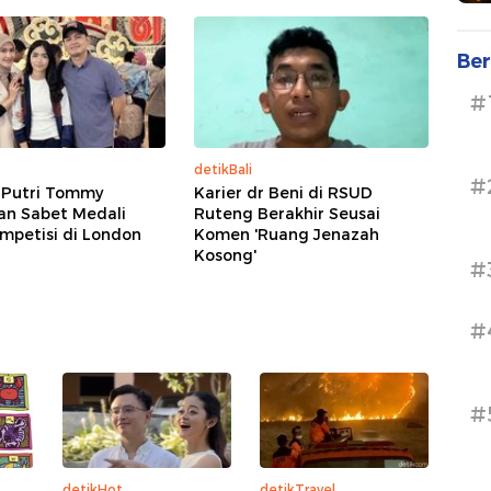
Ber
#
detikBali
#
 Putri Tommy
Karier dr Beni di RSUD
an Sabet Medali
Ruteng Berakhir Seusai
mpetisi di London
Komen 'Ruang Jenazah
Kosong'
#
#
#
detikHot
detikTravel