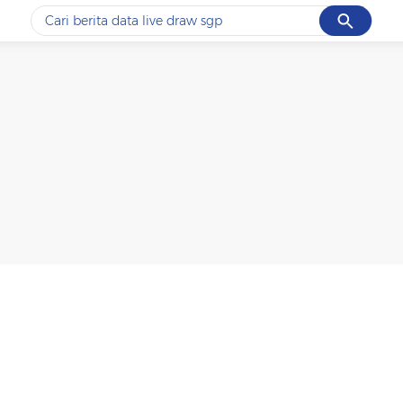
Cancel
Yang sedang ramai dicari
#1
ketik
#2
bromo
#3
streaming motogp
#4
prabowo
#5
data live draw sgp
Promoted
Terakhir yang dicari
Loading...