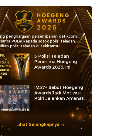
ang penghargaan persembahan detikcom
rsama POLRI kepada sosok polisi teladan.
lkan polisi teladan di sekitarmu!
5 Polisi Teladan
Penerima Hoegeng
Awards 2026, Ini
Kategori dan Kiprahnya
IM57+ Sebut Hoegeng
Awards Jadi Motivasi
Polri Jalankan Amanat
Konstitusi
Lihat Selengkapnya