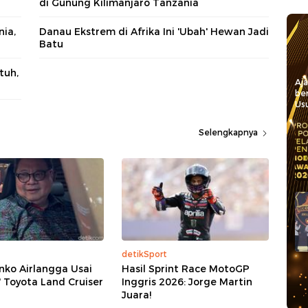
di Gunung Kilimanjaro Tanzania
ia,
Danau Ekstrem di Afrika Ini 'Ubah' Hewan Jadi
Batu
tuh,
Aj
be
Usu
Selengkapnya
detikSport
nko Airlangga Usai
Hasil Sprint Race MotoGP
' Toyota Land Cruiser
Inggris 2026: Jorge Martin
Juara!