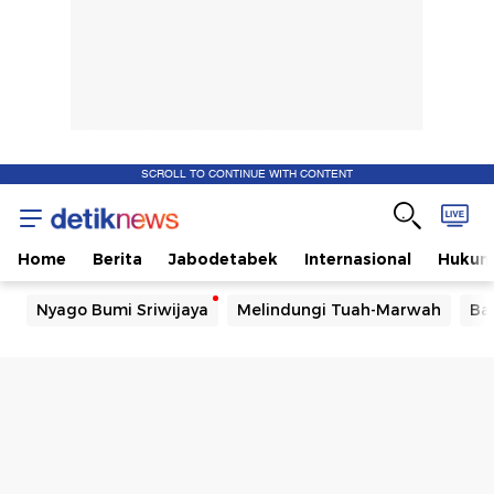
SCROLL TO CONTINUE WITH CONTENT
Home
Berita
Jabodetabek
Internasional
Huku
Nyago Bumi Sriwijaya
Melindungi Tuah-Marwah
Ba