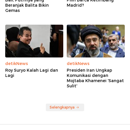
Bali, Putrinya yang
Pilih Barca Ketimbang
Beranjak Balita Bikin
Madrid?
Gemas
detikNews
detikNews
Roy Suryo Kalah Lagi dan
Presiden Iran Ungkap
Lagi
Komunikasi dengan
Mojtaba Khamenei 'Sangat
Sulit'
Selengkapnya