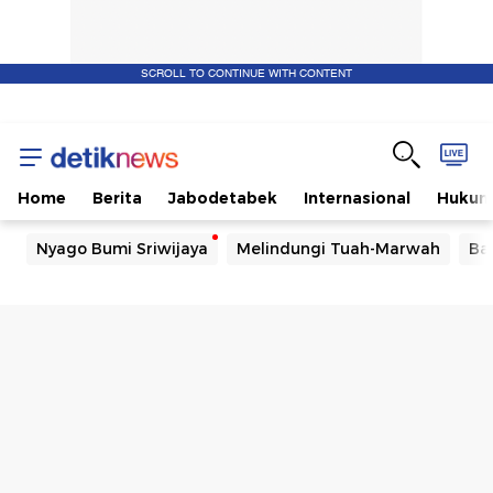
SCROLL TO CONTINUE WITH CONTENT
Home
Berita
Jabodetabek
Internasional
Huku
Nyago Bumi Sriwijaya
Melindungi Tuah-Marwah
Ba