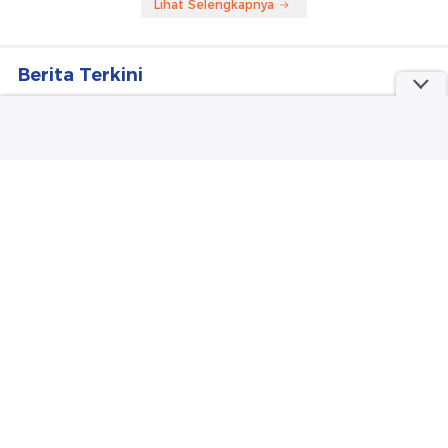
Lihat Selengkapnya
Berita Terkini
Kocak, Politisi Selandia Baru Ikut Rapat Daring
dari Kamar Mandi
Polisi Dalami Temuan Narkoba dan 30 CD Porno di
Sekolah Swasta Jaksel
TPA Cipayung Ditutup 3 Hari Imbas Hajatan
Anggota DPRD Depok, Ini Kata DLH
Tumpukan Sampah Bikin Akses Siswa SD di
Cengkareng Tertutup
Polisi Periksa YouTuber Bigmo pada 10 Agustus
Buntut Ajak Anak Promosi Vape