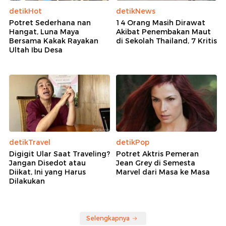
Kapal TNI AL di Teluk Jakarta
Australian Open: Alwi Farhan Nyaman Main di
Sydney, Semoga Hasilnya Bagus
Indonesia Bawa Pulang 1 Gelar Juara Australia
Open 2026
Rekomendasi
detikHot
detikNews
Potret Sederhana nan
14 Orang Masih Dirawat
Hangat, Luna Maya
Akibat Penembakan Maut
Bersama Kakak Rayakan
di Sekolah Thailand, 7 Kritis