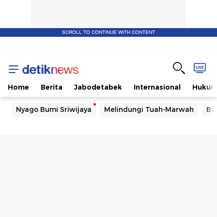
SCROLL TO CONTINUE WITH CONTENT
Home
Berita
Jabodetabek
Internasional
Huku
Nyago Bumi Sriwijaya
Melindungi Tuah-Marwah
Ba