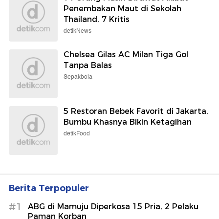
Bikin Gen Z Minder, Nenek 70 Tahun
Ini Punya Tubuh Bugar dan Berotot
detikHealth
7 Lokasi Paling Angker di Kyoto,
Bikin Merinding
detikTravel
Chelsea Gilas AC Milan Tiga Gol
Tanpa Balas
Sepakbola
14 Orang Masih Dirawat Akibat
Penembakan Maut di Sekolah
Thailand, 7 Kritis
detikNews