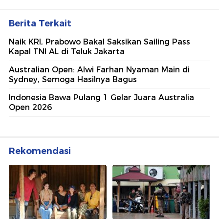
Ajang penghargaan persembahan detikcom bersama POLRI
kepada sosok polisi teladan. Usulkan polisi teladan di
sekitarmu!
5 Polisi Teladan Penerima
Hoegeng Awards 2026, Ini
Kategori dan Kiprahnya
IM57+ Sebut Hoegeng Awards
Jadi Motivasi Polri Jalankan
Amanat Konstitusi
Lihat Selengkapnya
Berita Terkait
Naik KRI, Prabowo Bakal Saksikan Sailing Pass