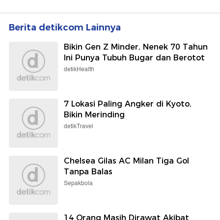
Ultah Ibu Desa
detikTravel
detikPop
Digigit Ular Saat Traveling?
Potret Aktris Pemeran
Jangan Disedot atau
Jean Grey di Semesta
Diikat, Ini yang Harus
Marvel dari Masa ke Masa
Dilakukan
Selengkapnya
Berita detikcom Lainnya