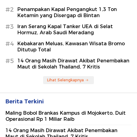
Chelsea Gilas AC Milan Tiga Gol
Tanpa Balas
Sepakbola
5 Restoran Bebek Favorit di Jakarta,
Bumbu Khasnya Bikin Ketagihan
detikFood
Berita Terpopuler
#1
ABG di Mamuju Diperkosa 15 Pria, 2 Pelaku
Paman Korban
#2
Penampakan Kapal Pengangkut 1,3 Ton
Ketamin yang Disergap di Bintan
#3
Iran Serang Kapal Tanker UEA di Selat