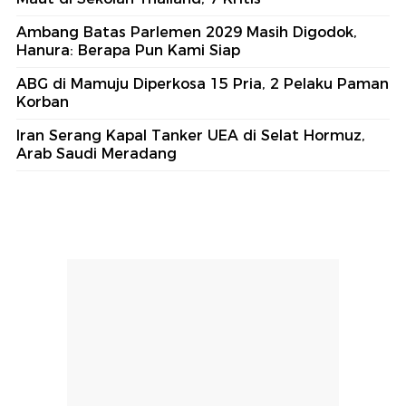
Hormuz, Arab Saudi Meradang
#4
Kebakaran Meluas, Kawasan Wisata Bromo
Ditutup Total
#5
14 Orang Masih Dirawat Akibat Penembakan
Maut di Sekolah Thailand, 7 Kritis
Lihat Selengkapnya
Berita Terkini
Maling Bobol Brankas Kampus di Mojokerto, Duit
Operasional Rp 1 Miliar Raib
14 Orang Masih Dirawat Akibat Penembakan
Maut di Sekolah Thailand, 7 Kritis
Ambang Batas Parlemen 2029 Masih Digodok,
Hanura: Berapa Pun Kami Siap