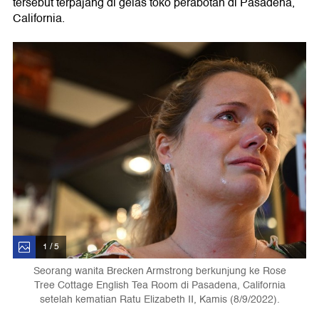
tersebut terpajang di gelas toko perabotan di Pasadena,
California.
1 / 5
Seorang wanita Brecken Armstrong berkunjung ke Rose
Tree Cottage English Tea Room di Pasadena, California
setelah kematian Ratu Elizabeth II, Kamis (8/9/2022).