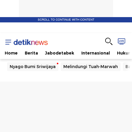
SCROLL TO CONTINUE WITH CONTENT
Home
Berita
Jabodetabek
Internasional
Huku
Nyago Bumi Sriwijaya
Melindungi Tuah-Marwah
Ba