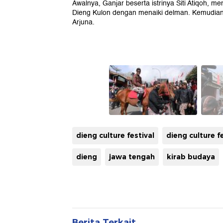
Awalnya, Ganjar beserta istrinya Siti Atiqoh, 
Dieng Kulon dengan menaiki delman. Kemudian
Arjuna.
dieng culture festival
dieng culture f
dieng
jawa tengah
kirab budaya
Berita Terkait