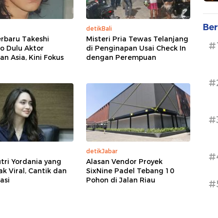
Ber
detikBali
rbaru Takeshi
Misteri Pria Tewas Telanjang
#
o Dulu Aktor
di Penginapan Usai Check In
n Asia, Kini Fokus
dengan Perempuan
#
#
detikJabar
#
tri Yordania yang
Alasan Vendor Proyek
 Viral, Cantik dan
SixNine Padel Tebang 10
asi
Pohon di Jalan Riau
#