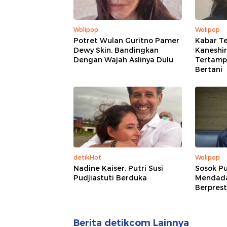
Wolipop
Wolipop
Potret Wulan Guritno Pamer
Kabar Te
Dewy Skin, Bandingkan
Kaneshir
Dengan Wajah Aslinya Dulu
Tertampa
Bertani
detikHot
Wolipop
Nadine Kaiser, Putri Susi
Sosok Pu
Pudjiastuti Berduka
Mendadak
Berprest
Berita detikcom Lainnya