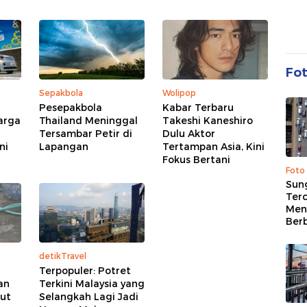
Fo
Sepakbola
Wolipop
Pesepakbola
Kabar Terbaru
arga
Thailand Meninggal
Takeshi Kaneshiro
Tersambar Petir di
Dulu Aktor
ni
Lapangan
Tertampan Asia, Kini
Fokus Bertani
Foto
Sung
Terc
Men
Ber
detikTravel
Terpopuler: Potret
an
Terkini Malaysia yang
rut
Selangkah Lagi Jadi