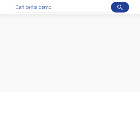
Cancel
Yang sedang ramai dicari
#1
gempa hari ini
#2
gempa
#3
iran
#4
demo
#5
prabowo
Promoted
Terakhir yang dicari
Loading...