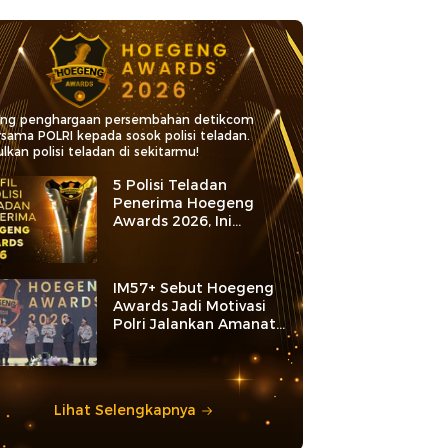
ang penghargaan persembahan detikcom
rsama POLRI kepada sosok polisi teladan.
lkan polisi teladan di sekitarmu!
5 Polisi Teladan
Penerima Hoegeng
Awards 2026, Ini
Kategori dan Kiprahnya
IM57+ Sebut Hoegeng
Awards Jadi Motivasi
Polri Jalankan Amanat
Konstitusi
Lihat Selengkapnya