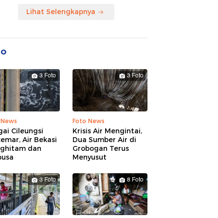
Lihat Selengkapnya
to
3 Foto
3 Foto
 News
Foto News
ai Cileungsi
Krisis Air Mengintai,
emar, Air Bekasi
Dua Sumber Air di
ghitam dan
Grobogan Terus
busa
Menyusut
3 Foto
8 Foto