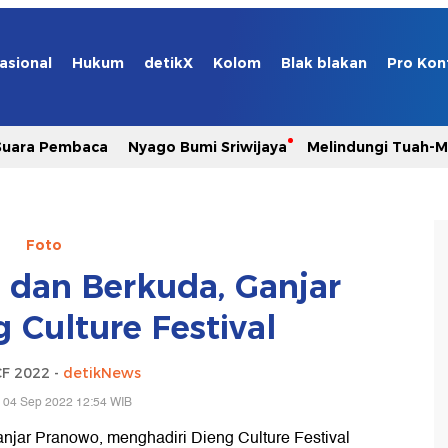
asional
Hukum
detikX
Kolom
Blak blakan
Pro Kon
Suara Pembaca
Nyago Bumi Sriwijaya
Melindungi Tuah-
Foto
 dan Berkuda, Ganjar
g Culture Festival
CF 2022 -
detikNews
 04 Sep 2022 12:54 WIB
jar Pranowo, menghadiri Dieng Culture Festival