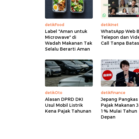
detikFood
detikInet
Label "Aman untuk
WhatsApp Web B
Microwave" di
Telepon dan Vid
Wadah Makanan Tak
Call Tanpa Batas
Selalu Berarti Aman
detikOto
detikFinance
Alasan DPRD DKI
Jepang Pangkas
Usul Mobil Listrik
Pajak Makanan J
Kena Pajak Tahunan
1% Mulai Tahun
Depan