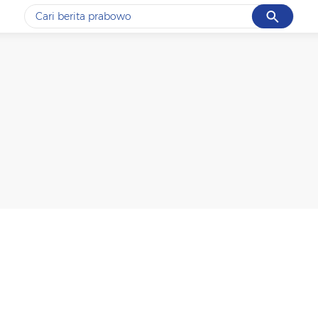
Cancel
Yang sedang ramai dicari
#1
piala presiden 2026
#2
prabowo
#3
gempa hari ini
#4
demo
#5
iran
Promoted
Terakhir yang dicari
Loading...