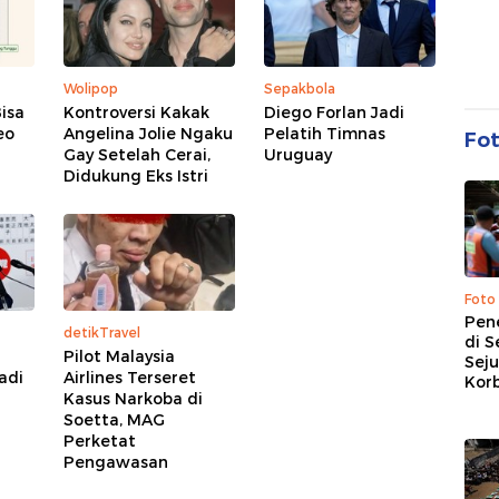
Wolipop
Sepakbola
isa
Kontroversi Kakak
Diego Forlan Jadi
eo
Angelina Jolie Ngaku
Pelatih Timnas
Fo
Gay Setelah Cerai,
Uruguay
Didukung Eks Istri
Foto
Pen
detikTravel
di S
Pilot Malaysia
Sej
adi
Airlines Terseret
Kor
Kasus Narkoba di
Soetta, MAG
Perketat
Pengawasan