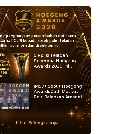
ang penghargaan persembahan detikcom
rsama POLRI kepada sosok polisi teladan.
lkan polisi teladan di sekitarmu!
5 Polisi Teladan
Penerima Hoegeng
Awards 2026, Ini
Kategori dan Kiprahnya
IM57+ Sebut Hoegeng
Awards Jadi Motivasi
Polri Jalankan Amanat
Konstitusi
Lihat Selengkapnya