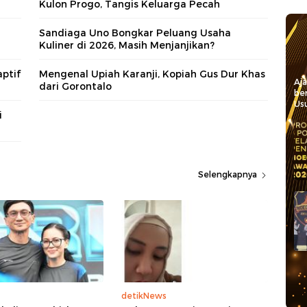
Kulon Progo, Tangis Keluarga Pecah
Sandiaga Uno Bongkar Peluang Usaha
Kuliner di 2026, Masih Menjanjikan?
aptif
Mengenal Upiah Karanji, Kopiah Gus Dur Khas
Aj
dari Gorontalo
be
Usu
i
Selengkapnya
detikNews