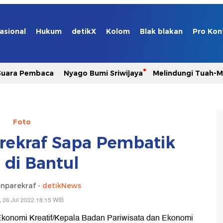
asional
Hukum
detikX
Kolom
Blak blakan
Pro Kon
Suara Pembaca
Nyago Bumi Sriwijaya
Melindungi Tuah-
Foto
arekraf Sapa Pembatik
k di Bantul
nparekraf -
detikNews
, 26 Jul 2022 18:15 WIB
n Ekonomi Kreatif/Kepala Badan Pariwisata dan Ekonomi