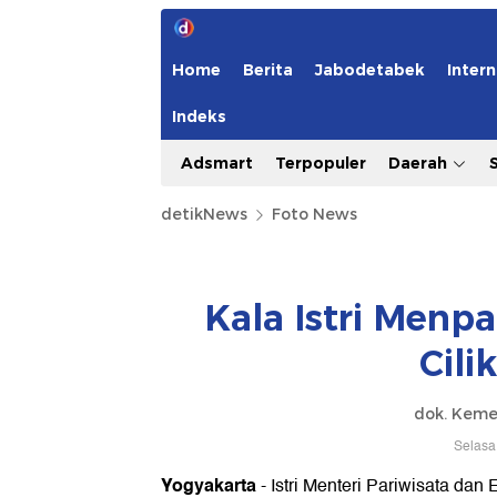
Home
Berita
Jabodetabek
Intern
Indeks
Adsmart
Terpopuler
Daerah
detikNews
Foto News
Kala Istri Menp
Cili
dok. Keme
Selasa
Yogyakarta
- Istri Menteri Pariwisata da