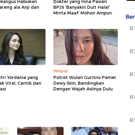
kaligus Habiskan
Dokter yang Hina Pasien
reng ala Anji dan
BPJS 'Banyakin Duit Halal'
Minta Maaf: Mohon Ampun
Ber
#
#
Wolipop
#
tri Yordania yang
Potret Wulan Guritno Pamer
 Viral, Cantik dan
Dewy Skin, Bandingkan
asi
Dengan Wajah Aslinya Dulu
#
#