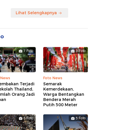
Lihat Selengkapnya
to
7 Foto
3 Foto
 News
Foto News
embakan Terjadi
Semarak
ekolah Thailand,
Kemerdekaan,
umlah Orang Jadi
Warga Bentangkan
ban
Bendera Merah
Putih 500 Meter
5 Foto
5 Foto