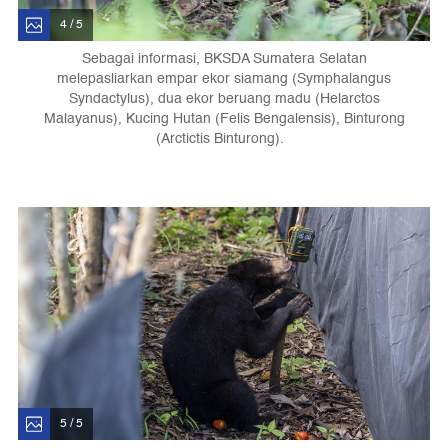
4 / 5
Sebagai informasi, BKSDA Sumatera Selatan
melepasliarkan empar ekor siamang (Symphalangus
Syndactylus), dua ekor beruang madu (Helarctos
Malayanus), Kucing Hutan (Felis Bengalensis), Binturong
(Arctictis Binturong).
5 / 5