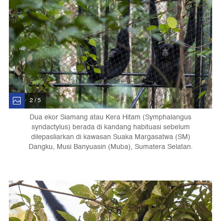
2 / 5
Dua ekor Siamang atau Kera Hitam (Symphalangus
syndactylus) berada di kandang habituasi sebelum
dilepasliarkan di kawasan Suaka Margasatwa (SM)
Dangku, Musi Banyuasin (Muba), Sumatera Selatan.