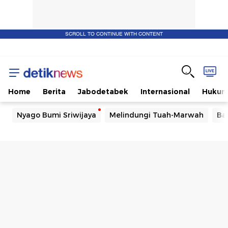
SCROLL TO CONTINUE WITH CONTENT
Home
Berita
Jabodetabek
Internasional
Huku
Nyago Bumi Sriwijaya
Melindungi Tuah-Marwah
Ba