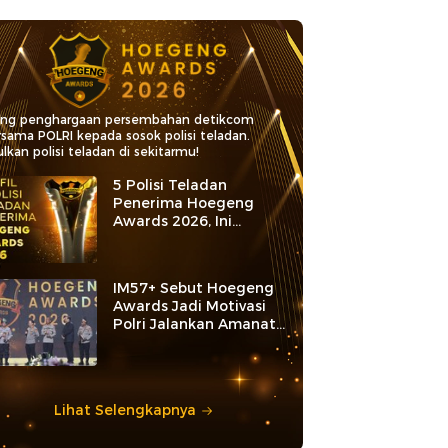
ang penghargaan persembahan detikcom
rsama POLRI kepada sosok polisi teladan.
lkan polisi teladan di sekitarmu!
5 Polisi Teladan
Penerima Hoegeng
Awards 2026, Ini
Kategori dan Kiprahnya
IM57+ Sebut Hoegeng
Awards Jadi Motivasi
Polri Jalankan Amanat
Konstitusi
Lihat Selengkapnya