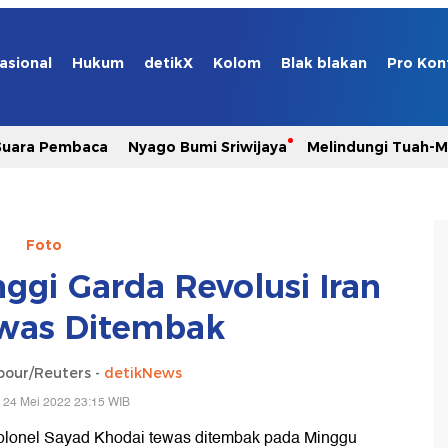
asional
Hukum
detikX
Kolom
Blak blakan
Pro Kon
Suara Pembaca
Nyago Bumi Sriwijaya
Melindungi Tuah-
Foto
gi Garda Revolusi Iran
was Ditembak
pour/Reuters -
detikNews
 24 Mei 2022 23:15 WIB
Kolonel Sayad Khodai tewas ditembak pada Minggu