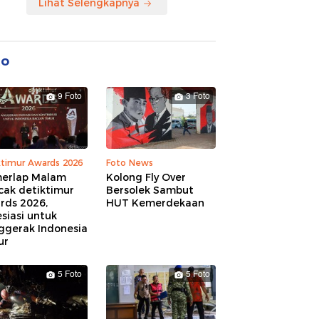
Lihat Selengkapnya
to
9 Foto
3 Foto
ktimur Awards 2026
Foto News
erlap Malam
Kolong Fly Over
cak detiktimur
Bersolek Sambut
rds 2026,
HUT Kemerdekaan
siasi untuk
ggerak Indonesia
ur
5 Foto
5 Foto