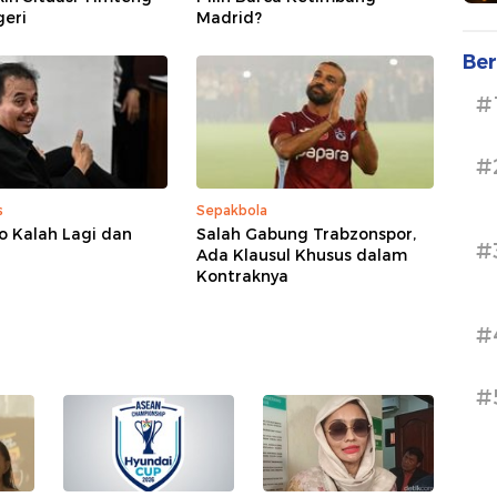
geri
Madrid?
Ber
#
#
s
Sepakbola
o Kalah Lagi dan
Salah Gabung Trabzonspor,
#
Ada Klausul Khusus dalam
Kontraknya
#
#