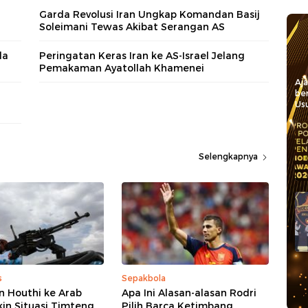
Garda Revolusi Iran Ungkap Komandan Basij
Soleimani Tewas Akibat Serangan AS
da
Peringatan Keras Iran ke AS-Israel Jelang
Pemakaman Ayatollah Khamenei
Aj
be
Usu
Selengkapnya
s
Sepakbola
n Houthi ke Arab
Apa Ini Alasan-alasan Rodri
kin Situasi Timteng
Pilih Barca Ketimbang