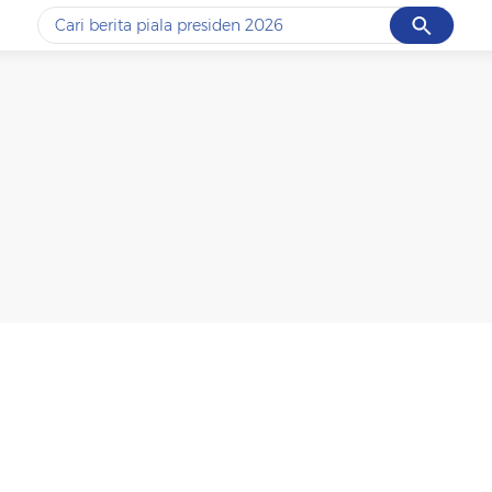
Cancel
Yang sedang ramai dicari
#1
data live draw sgp
#2
piala presiden 2026
#3
prabowo
#4
iran
#5
gempa hari ini
Promoted
Terakhir yang dicari
Loading...