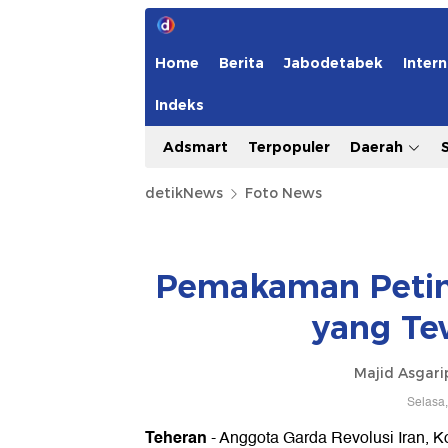
Home
Berita
Jabodetabek
Intern
Indeks
Adsmart
Terpopuler
Daerah
detikNews
Foto News
Pemakaman Peting
yang Te
Majid Asgari
Selasa,
Teheran
- Anggota Garda Revolusi Iran, 