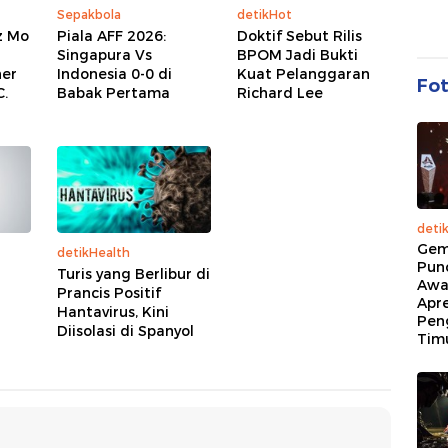
Sepakbola
detikHot
z Mo
Piala AFF 2026:
Doktif Sebut Rilis
Singapura Vs
BPOM Jadi Bukti
her
Indonesia 0-0 di
Kuat Pelanggaran
Fo
.
Babak Pertama
Richard Lee
deti
Gem
detikHealth
Pun
Turis yang Berlibur di
Awa
Prancis Positif
Apre
Hantavirus, Kini
Pen
Diisolasi di Spanyol
Tim