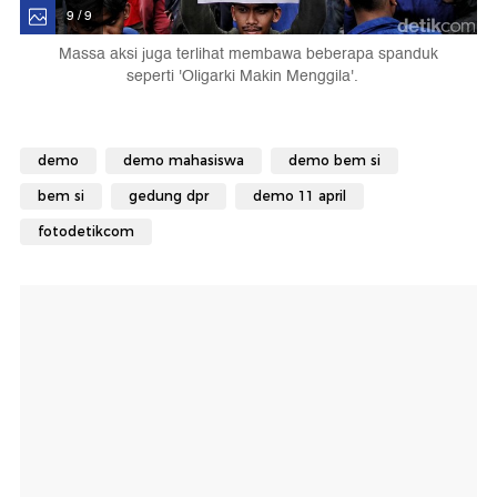
9 / 9
Massa aksi juga terlihat membawa beberapa spanduk
seperti 'Oligarki Makin Menggila'.
demo
demo mahasiswa
demo bem si
bem si
gedung dpr
demo 11 april
fotodetikcom