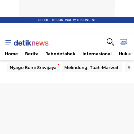
SCROLL TO CONTINUE WITH CONTENT
Home
Berita
Jabodetabek
Internasional
Huku
Nyago Bumi Sriwijaya
Melindungi Tuah-Marwah
Ba