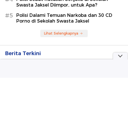
Swasta Jaksel Diimpor, untuk Apa?
#5
Polisi Dalami Temuan Narkoba dan 30 CD
Porno di Sekolah Swasta Jaksel
Lihat Selengkapnya
Berita Terkini
Picu Kebakaran 27 Ha Lahan Berhari-hari, Pria di
Pelalawan Jadi Tersangka
Kemenkes Minta TEP Petakan Persoalan
Kesehatan di Kawasan Transmigrasi
Polres Malang Tangkap Komplotan Pencuri 17
Baterai Tower Bikin Rugi Rp 432 Juta
Soal Kopdes Merah Putih, Muzani Sebut Prabowo
Banyak Geluti Pemikiran Hatta