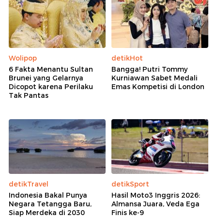
Wolipop
detikHot
6 Fakta Menantu Sultan
Bangga! Putri Tommy
Brunei yang Gelarnya
Kurniawan Sabet Medali
Dicopot karena Perilaku
Emas Kompetisi di London
Tak Pantas
detikTravel
detikSport
Indonesia Bakal Punya
Hasil Moto3 Inggris 2026:
Negara Tetangga Baru,
Almansa Juara, Veda Ega
Siap Merdeka di 2030
Finis ke-9