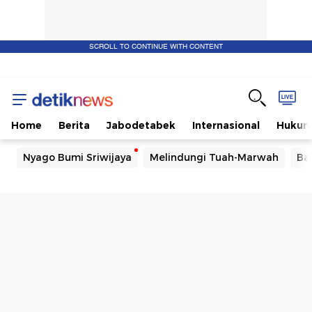
SCROLL TO CONTINUE WITH CONTENT
Home
Berita
Jabodetabek
Internasional
Huku
Nyago Bumi Sriwijaya
Melindungi Tuah-Marwah
Ba