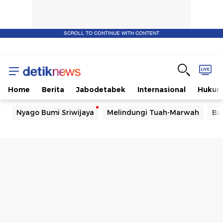
SCROLL TO CONTINUE WITH CONTENT
Home
Berita
Jabodetabek
Internasional
Huku
Nyago Bumi Sriwijaya
Melindungi Tuah-Marwah
Ba