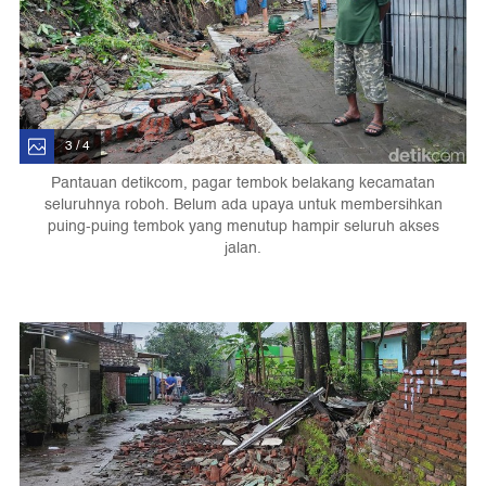
3 / 4
Pantauan detikcom, pagar tembok belakang kecamatan
seluruhnya roboh. Belum ada upaya untuk membersihkan
puing-puing tembok yang menutup hampir seluruh akses
jalan.