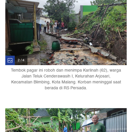
2 / 4
Tembok pagar ini roboh dan menimpa Karlinah (62), warga
Jalan Teluk Cenderawasih I, Kelurahan Arjosari,
Kecamatan Blimbing, Kota Malang. Korban meninggal saat
berada di RS Persada.