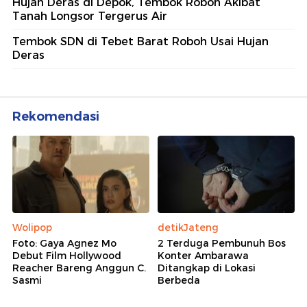
Hujan Deras di Depok, Tembok Roboh Akibat
Tanah Longsor Tergerus Air
Tembok SDN di Tebet Barat Roboh Usai Hujan
Deras
Rekomendasi
Wolipop
detikJateng
Foto: Gaya Agnez Mo
2 Terduga Pembunuh Bos
Debut Film Hollywood
Konter Ambarawa
Reacher Bareng Anggun C.
Ditangkap di Lokasi
Sasmi
Berbeda