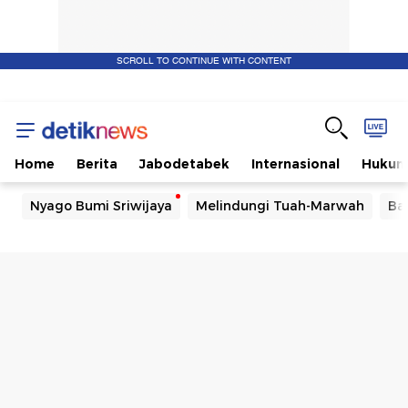
SCROLL TO CONTINUE WITH CONTENT
Home
Berita
Jabodetabek
Internasional
Huku
Nyago Bumi Sriwijaya
Melindungi Tuah-Marwah
Ba