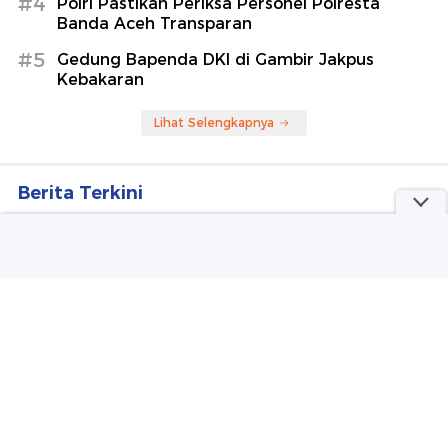
#4
Polri Pastikan Periksa Personel Polresta
Banda Aceh Transparan
#5
Gedung Bapenda DKI di Gambir Jakpus
Kebakaran
Lihat Selengkapnya
Berita Terkini
Prabowo: 2 Tahun Ini Kita Berprestasi, Rapor Kita
'Ok' Ya
Penampakan Gedung Bapenda DKI Dilahap Api,
Sebagian Tinggal Rangka
Video: Gedung Bapenda DKI Jakarta Kebakaran,
100 Personel Damkar Dikerahkan
Api Masih Berkobar di Gedung Bapenda DKI, Asap
Hitam Membubung