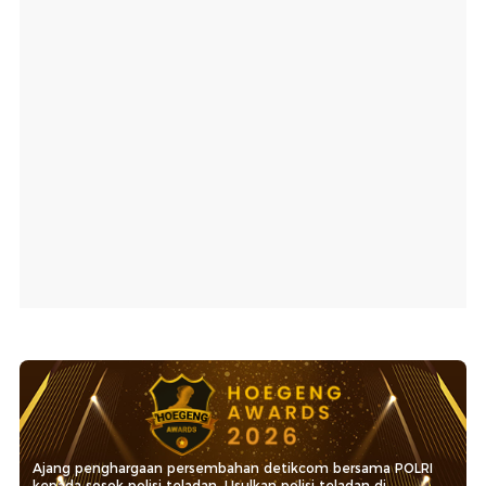
Ajang penghargaan persembahan detikcom bersama POLRI
kepada sosok polisi teladan. Usulkan polisi teladan di