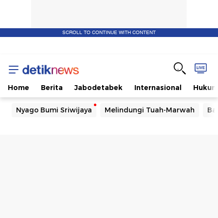
SCROLL TO CONTINUE WITH CONTENT
Home
Berita
Jabodetabek
Internasional
Huku
Nyago Bumi Sriwijaya
Melindungi Tuah-Marwah
Ba