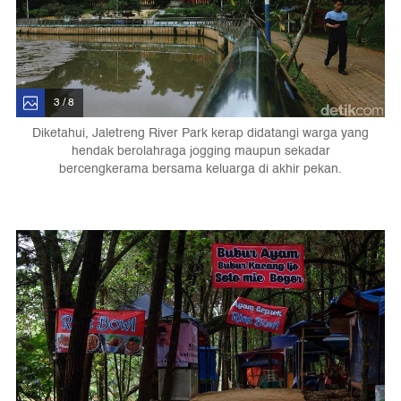
3 / 8
Diketahui, Jaletreng River Park kerap didatangi warga yang
hendak berolahraga jogging maupun sekadar
bercengkerama bersama keluarga di akhir pekan.