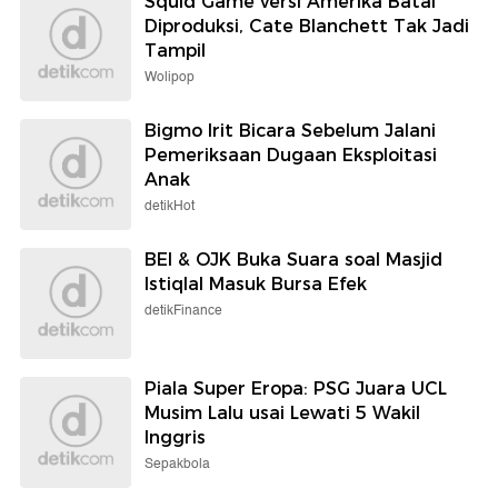
Squid Game versi Amerika Batal
Diproduksi, Cate Blanchett Tak Jadi
Tampil
Wolipop
Bigmo Irit Bicara Sebelum Jalani
Pemeriksaan Dugaan Eksploitasi
Anak
detikHot
BEI & OJK Buka Suara soal Masjid
Istiqlal Masuk Bursa Efek
detikFinance
Piala Super Eropa: PSG Juara UCL
Musim Lalu usai Lewati 5 Wakil
Inggris
Sepakbola