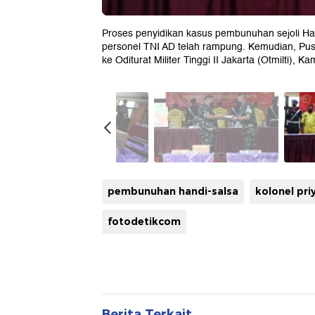
Proses penyidikan kasus pembunuhan sejoli Hand
personel TNI AD telah rampung. Kemudian, Pu
ke Oditurat Militer Tinggi II Jakarta (Otmilti), Ka
pembunuhan handi-salsa
kolonel pri
fotodetikcom
Berita Terkait