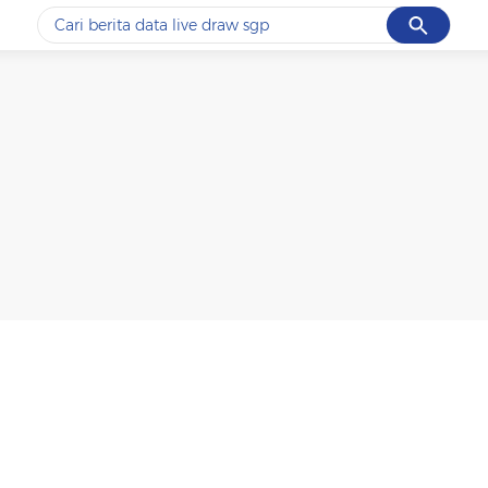
Cancel
Yang sedang ramai dicari
#1
data live draw sgp
#2
iran
#3
senjata
#4
prabowo
#5
gempa hari ini
Promoted
Terakhir yang dicari
Loading...