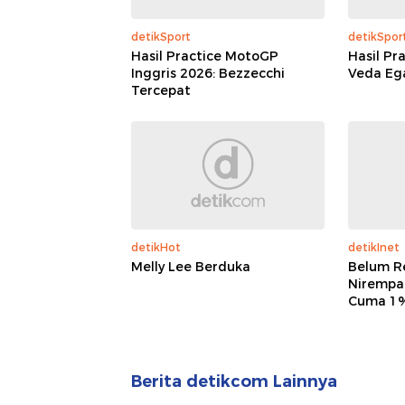
detikSport
detikSpor
Hasil Practice MotoGP
Hasil Pr
Inggris 2026: Bezzecchi
Veda Ega
Tercepat
detikHot
detikInet
Melly Lee Berduka
Belum R
Nirempat
Cuma 1%
Berita detikcom Lainnya