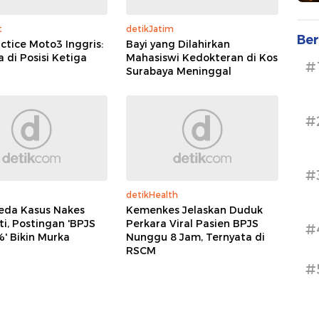
t
detikJatim
Ber
actice Moto3 Inggris:
Bayi yang Dilahirkan
 di Posisi Ketiga
Mahasiswi Kedokteran di Kos
#
Surabaya Meninggal
#
#
detikHealth
eda Kasus Nakes
Kemenkes Jelaskan Duduk
i, Postingan 'BPJS
Perkara Viral Pasien BPJS
#
' Bikin Murka
Nunggu 8 Jam, Ternyata di
RSCM
#