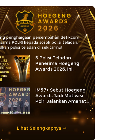
ang penghargaan persembahan detikcom
rsama POLRI kepada sosok polisi teladan.
lkan polisi teladan di sekitarmu!
5 Polisi Teladan
Penerima Hoegeng
Awards 2026, Ini
Kategori dan Kiprahnya
IM57+ Sebut Hoegeng
Awards Jadi Motivasi
Polri Jalankan Amanat
Konstitusi
Lihat Selengkapnya