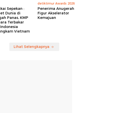
detiktimur Awards 2026
kai Sepekan :
Penerima Anugerah
et Dunia di
Figur Akselerator
gah Panas, KMP
Kemajuan
iara Terbakar
 Indonesia
ungkam Vietnam
Lihat Selengkapnya