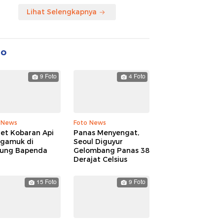
Lihat Selengkapnya
to
9 Foto
4 Foto
 News
Foto News
ret Kobaran Api
Panas Menyengat,
gamuk di
Seoul Diguyur
ung Bapenda
Gelombang Panas 38
Derajat Celsius
15 Foto
9 Foto