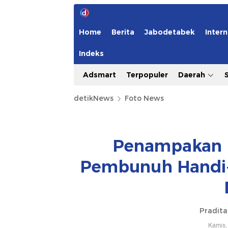
Home
Berita
Jabodetabek
Intern
Indeks
Adsmart
Terpopuler
Daerah
detikNews
Foto News
Penampakan K
Pembunuh Handi-
Pradit
Kamis,