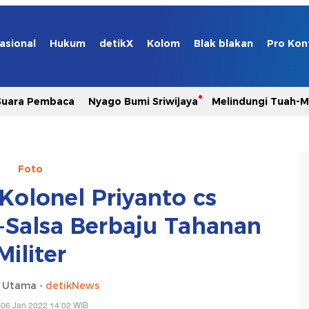
asional
Hukum
detikX
Kolom
Blak blakan
Pro Kon
Suara Pembaca
Nyago Bumi Sriwijaya
Melindungi Tuah-
Foto
olonel Priyanto cs
Salsa Berbaju Tahanan
Militer
a Utama -
detikNews
 06 Jan 2022 14:02 WIB