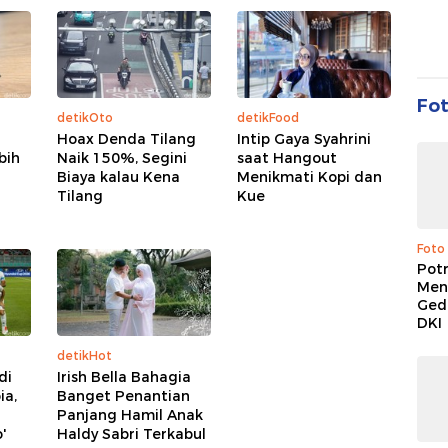
Fo
detikOto
detikFood
Hoax Denda Tilang
Intip Gaya Syahrini
bih
Naik 150%, Segini
saat Hangout
Biaya kalau Kena
Menikmati Kopi dan
Tilang
Kue
Foto
Pot
Men
Ged
DKI
detikHot
di
Irish Bella Bahagia
ia,
Banget Penantian
Panjang Hamil Anak
'
Haldy Sabri Terkabul