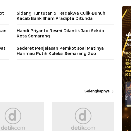
ot
Sidang Tuntutan 5 Terdakwa Culik-Bunuh
Kacab Bank Ilham Pradipta Ditunda
san
Handi Priyanto Resmi Dilantik Jadi Sekda
Aj
Kota Semarang
be
Usu
yat
Sederet Penjelasan Pemkot soal Matinya
Harimau Putih Koleksi Semarang Zoo
Selengkapnya