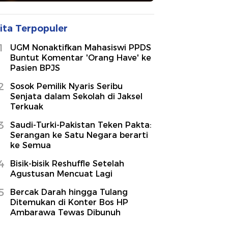
ita Terpopuler
1
UGM Nonaktifkan Mahasiswi PPDS
Buntut Komentar 'Orang Have' ke
Pasien BPJS
2
Sosok Pemilik Nyaris Seribu
Senjata dalam Sekolah di Jaksel
Terkuak
3
Saudi-Turki-Pakistan Teken Pakta:
Serangan ke Satu Negara berarti
ke Semua
4
Bisik-bisik Reshuffle Setelah
Agustusan Mencuat Lagi
5
Bercak Darah hingga Tulang
Ditemukan di Konter Bos HP
Ambarawa Tewas Dibunuh