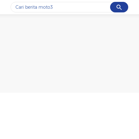
Cancel
Yang sedang ramai dicari
#1
motogp
#2
bromo
#3
moto3
#4
iran
#5
data live draw sgp
Promoted
Terakhir yang dicari
Loading...