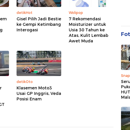
detikHot
Wolipop
sem
Gisel Pilih Jadi Bestie
7 Rekomendasi
ke Gempi Ketimbang
Moisturizer untuk
ng
Interogasi
Usia 30 Tahun ke
Fo
Atas, Kulit Lembab
Awet Muda
Snap
Ser
detikOto
Puk
r
Klasemen Moto3
HUT 
Usai GP Inggris, Veda
Mal
Posisi Enam
GT