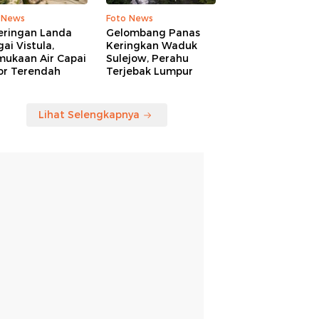
 News
Foto News
eringan Landa
Gelombang Panas
ai Vistula,
Keringkan Waduk
mukaan Air Capai
Sulejow, Perahu
or Terendah
Terjebak Lumpur
Lihat Selengkapnya