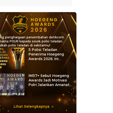
ang penghargaan persembahan detikcom
rsama POLRI kepada sosok polisi teladan.
lkan polisi teladan di sekitarmu!
5 Polisi Teladan
Penerima Hoegeng
Awards 2026, Ini
Kategori dan Kiprahnya
IM57+ Sebut Hoegeng
Awards Jadi Motivasi
Polri Jalankan Amanat
Konstitusi
Lihat Selengkapnya