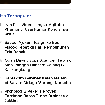
ita Terpopuler
1
Iran Rilis Video Langka Mojtaba
Khamenei Usai Rumor Kondisinya
Kritis
2
Saepul Ajukan Resign ke Bos
Piscok Tepat di Hari Pembunuhan
Pria Depok
3
Ogah Bayar, Sopir Xpander Tabrak
Mobil hingga Hantam Palang GT
Kalikangkung
4
Bareskrim Gerebek Kelab Malam
di Batam Diduga 'Sarang' Narkoba
5
Kronologi 2 Pekerja Proyek
Tertimpa Beton Turap Drainase di
Jaktim