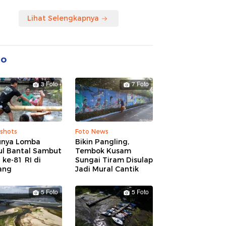
Lihat Selengkapnya
to
3 Foto
7 Foto
shots
Foto News
unya Lomba
Bikin Pangling,
ul Bantal Sambut
Tembok Kusam
ke-81 RI di
Sungai Tiram Disulap
ang
Jadi Mural Cantik
5 Foto
5 Foto