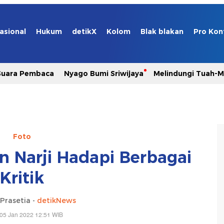
asional
Hukum
detikX
Kolom
Blak blakan
Pro Kon
Suara Pembaca
Nyago Bumi Sriwijaya
Melindungi Tuah-
Foto
n Narji Hadapi Berbagai
Kritik
Prasetia -
detikNews
05 Jan 2022 12:51 WIB