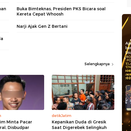
han
Buka Bimteknas, Presiden PKS Bicara soal
Kereta Cepat Whoosh
Narji Ajak Gen Z Bertani
da
Aj
be
Usu
Selengkapnya
m
detikJatim
im Minta Pacar
Kepanikan Duda di Gresik
iral, Disbudpar
Saat Digerebek Selingkuh