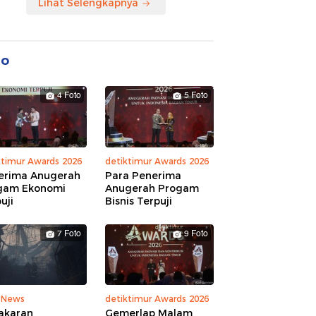
Lihat Selengkapnya
to
4 Foto
5 Foto
ktimur Awards 2026
detiktimur Awards 2026
erima Anugerah
Para Penerima
gam Ekonomi
Anugerah Progam
uji
Bisnis Terpuji
7 Foto
9 Foto
 News
detiktimur Awards 2026
akaran
Gemerlap Malam