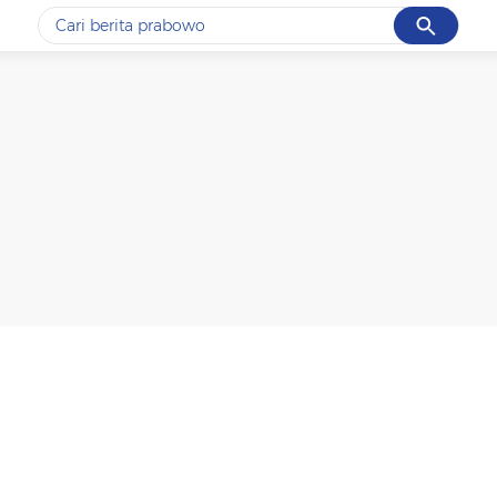
Cancel
Yang sedang ramai dicari
#1
data live draw sgp
#2
piala presiden 2026
#3
prabowo
#4
iran
#5
gempa hari ini
Promoted
Terakhir yang dicari
Loading...