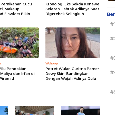
 Pernikahan Cucu
Kronologi Eks Sekda Konawe
i, Makeup
Selatan Tabrak Adiknya Saat
Ber
d Flawless Bikin
Digerebek Selingkuh
g
#
#
#
m
Wolipop
Pilu Pendakian
Potret Wulan Guritno Pamer
#
 Maliya dan Irfan di
Dewy Skin, Bandingkan
Piramid
Dengan Wajah Aslinya Dulu
#