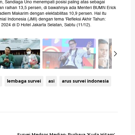
’an, Sandiaga Uno menempati posisi paling atas sebagai
ngan raihan 13,5 persen, di bawahnya ada Menteri BUMN Erick
adiem Makarim dengan elektabilitas 10,9 persen. Hal itu
ial Indonesia (JMI) dengan tema 'Refleksi Akhir Tahun:
2024 di D Hotel Jakarta Selatan, Sabtu (11/12).
lembaga survei
asi
arus survei indonesia
Survei Medsos Median: Purbaya 'Kuda Hitam'