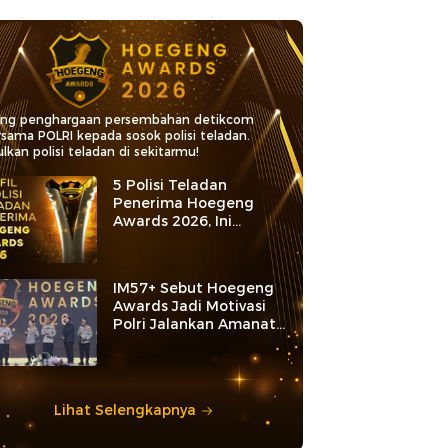
ang penghargaan persembahan detikcom
rsama POLRI kepada sosok polisi teladan.
lkan polisi teladan di sekitarmu!
5 Polisi Teladan
Penerima Hoegeng
Awards 2026, Ini
Kategori dan Kiprahnya
IM57+ Sebut Hoegeng
Awards Jadi Motivasi
Polri Jalankan Amanat
Konstitusi
Lihat Selengkapnya