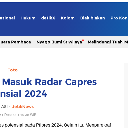
asional
Hukum
detikX
Kolom
Blak blakan
Pro Kon
Suara Pembaca
Nyago Bumi Sriwijaya
Melindungi Tuah-
Foto
 Masuk Radar Capres
nsial 2024
 ASI -
detikNews
 11 Des 2021 19:38 WIB
 potensial pada Pilpres 2024. Selain itu, Menparekraf