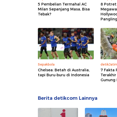
5 Pembelian Termahal AC
8 Potret
Milan Sepanjang Masa, Bisa
Megawat
Tebak?
Hollywoo
Panglin
Sepakbola
detikJati
Chelsea: Betah di Australia,
7 Fakta 
tapi Buru-buru di Indonesia
Terakhir
Gunung 
Berita detikcom Lainnya