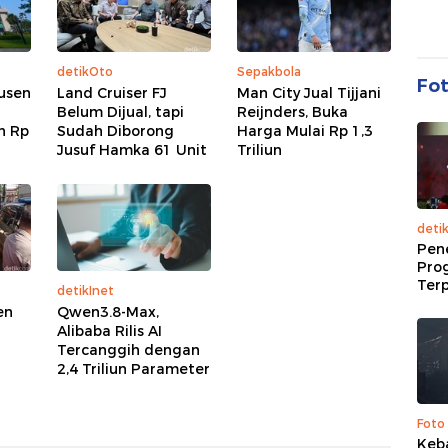
detikOto
Sepakbola
Fo
dusen
Land Cruiser FJ
Man City Jual Tijjani
Belum Dijual, tapi
Reijnders, Buka
h Rp
Sudah Diborong
Harga Mulai Rp 1,3
Jusuf Hamka 61 Unit
Triliun
deti
Pen
Pro
Terp
detikInet
en
Qwen3.8-Max,
Alibaba Rilis AI
Tercanggih dengan
2,4 Triliun Parameter
Foto
Keb