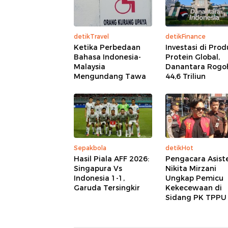
detikTravel
detikFinance
Ketika Perbedaan
Investasi di Pro
Bahasa Indonesia-
Protein Global,
Malaysia
Danantara Rogo
Mengundang Tawa
44,6 Triliun
Sepakbola
detikHot
Hasil Piala AFF 2026:
Pengacara Asist
Singapura Vs
Nikita Mirzani
Indonesia 1-1,
Ungkap Pemicu
Garuda Tersingkir
Kekecewaan di
Sidang PK TPPU