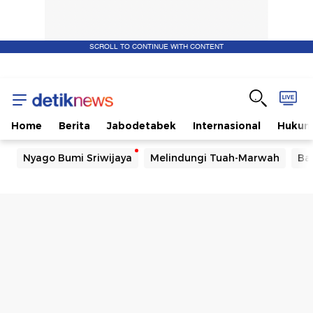
SCROLL TO CONTINUE WITH CONTENT
Home
Berita
Jabodetabek
Internasional
Huku
Nyago Bumi Sriwijaya
Melindungi Tuah-Marwah
Ba