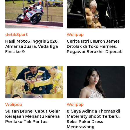
detikSport
Wolipop
Hasil Moto3 Inggris 2026:
Cerita Istri LeBron James
Almansa Juara, Veda Ega
Ditolak di Toko Hermes,
Finis ke-9
Pegawai Berakhir Dipecat
Wolipop
Wolipop
Sultan Brunei Cabut Gelar
8 Gaya Adinda Thomas di
Kerajaan Menantu karena
Maternity Shoot Terbaru,
Perilaku Tak Pantas
Seksi Pakai Dress
Menerawang