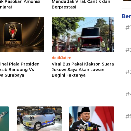
ik Pasokan Amunisi
Mendadak Viral, Cantik dan
njara!
Berprestasi
Ber
#
#
a
detikJatim
inal Piala Presiden
Viral Bus Pakai Klakson Suara
rsib Bandung Vs
Jokowi Saya Akan Lawan,
#
ya Surabaya
Begini Faktanya
#
#