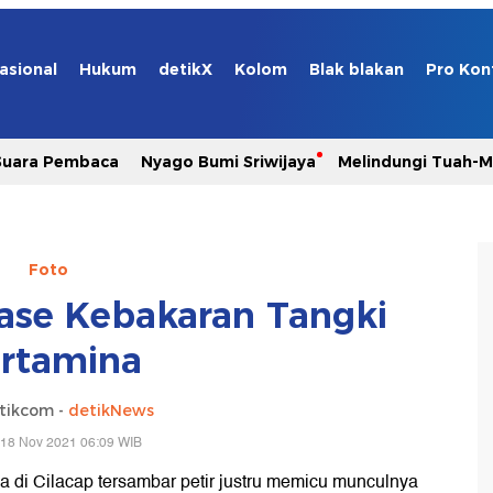
asional
Hukum
detikX
Kolom
Blak blakan
Pro Kon
Suara Pembaca
Nyago Bumi Sriwijaya
Melindungi Tuah-
Foto
ase Kebakaran Tangki
rtamina
tikcom -
detikNews
 18 Nov 2021 06:09 WIB
a di Cilacap tersambar petir justru memicu munculnya