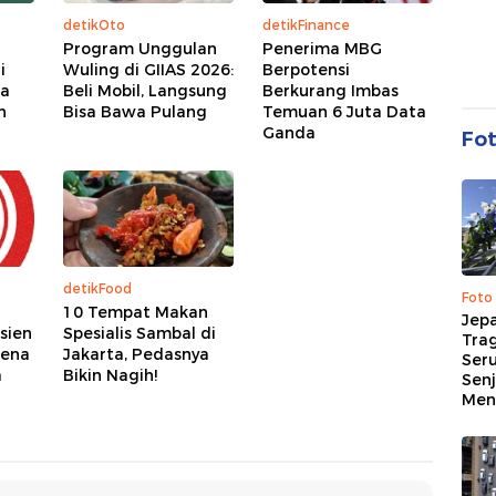
detikOto
detikFinance
Program Unggulan
Penerima MBG
i
Wuling di GIIAS 2026:
Berpotensi
ga
Beli Mobil, Langsung
Berkurang Imbas
h
Bisa Bawa Pulang
Temuan 6 Juta Data
Ganda
Fo
detikFood
Foto
10 Tempat Makan
Jep
sien
Spesialis Sambal di
Trag
rena
Jakarta, Pedasnya
Ser
a
Bikin Nagih!
Senj
Me