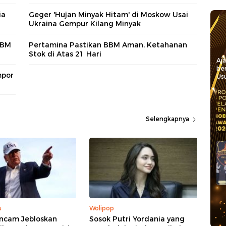
ia
Geger 'Hujan Minyak Hitam' di Moskow Usai
Ukraina Gempur Kilang Minyak
BBM
Pertamina Pastikan BBM Aman, Ketahanan
Stok di Atas 21 Hari
Aj
be
mpor
Usu
Selengkapnya
s
Wolipop
ncam Jebloskan
Sosok Putri Yordania yang