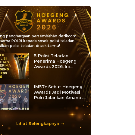
ang penghargaan persembahan detikcom
rsama POLRI kepada sosok polisi teladan.
lkan polisi teladan di sekitarmu!
5 Polisi Teladan
Penerima Hoegeng
Awards 2026, Ini
Kategori dan Kiprahnya
IM57+ Sebut Hoegeng
Awards Jadi Motivasi
Polri Jalankan Amanat
Konstitusi
Lihat Selengkapnya