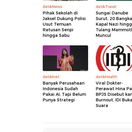
detikNews
detikTravel
Pihak Sekolah di
Sungai Danube
Jaksel Dukung Polisi
Surut, 20 Bangka
Usut Temuan
Kapal Nazi hing
Ratusan Senpi
Tulang Mammot
hingga Sabu
Muncul
detikInet
detikHealth
Banyak Perusahaan
Viral Dokter-
Indonesia Sudah
Perawat Hina Pa
Pakai AI, Tapi Belum
BPJS Disebut ka
Punya Strategi
Burnout, IDI Buk
Suara