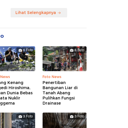
Lihat Selengkapnya
to
6 Foto
6 Foto
 News
Foto News
ang Kenang
Penertiban
edi Hiroshima,
Bangunan Liar di
uan Dunia Bebas
Tanah Abang
ata Nuklir
Pulihkan Fungsi
nggema
Drainase
3 Foto
3 Foto