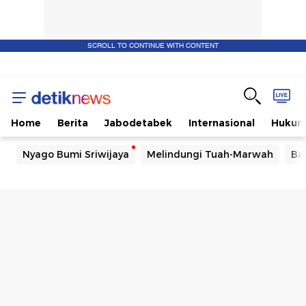
SCROLL TO CONTINUE WITH CONTENT
Home
Berita
Jabodetabek
Internasional
Huku
Nyago Bumi Sriwijaya
Melindungi Tuah-Marwah
Ba