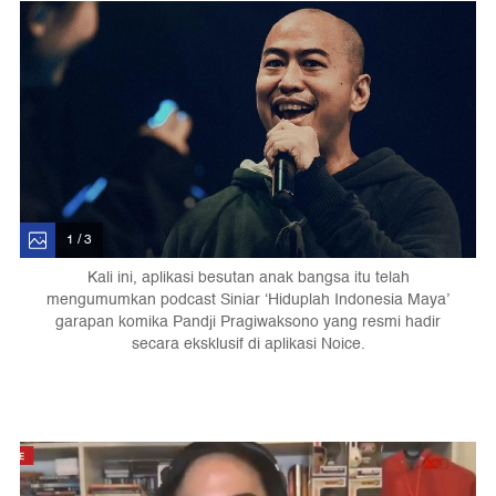
1 / 3
Kali ini, aplikasi besutan anak bangsa itu telah
mengumumkan podcast Siniar ‘Hiduplah Indonesia Maya’
garapan komika Pandji Pragiwaksono yang resmi hadir
secara eksklusif di aplikasi Noice.