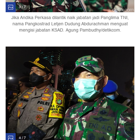
3 / 7
Jika Andika Perkasa dilantik naik jabatan jadi Panglima TNI,
nama Pangkostrad Letjen Dudung Abdurachman menguat
mengisi jabatan KSAD. Agung Pambudhy/detikcom.
4 / 7