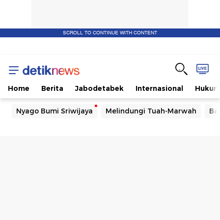
SCROLL TO CONTINUE WITH CONTENT
Home
Berita
Jabodetabek
Internasional
Huku
Nyago Bumi Sriwijaya
Melindungi Tuah-Marwah
Ba