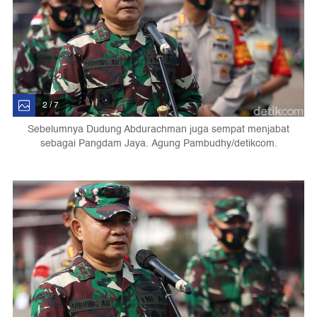
2 / 7
Sebelumnya Dudung Abdurachman juga sempat menjabat
sebagai Pangdam Jaya. Agung Pambudhy/detikcom.