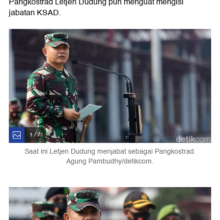
Pangkostrad Letjen Dudung pun menguat mengisi
jabatan KSAD.
1 / 7
Saat ini Letjen Dudung menjabat sebagai Pangkostrad.
Agung Pambudhy/detikcom.