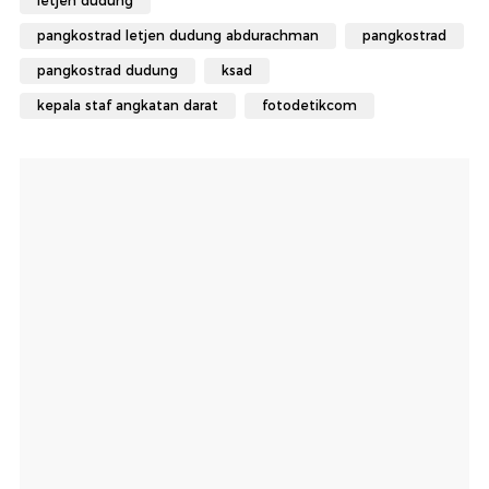
letjen dudung
pangkostrad letjen dudung abdurachman
pangkostrad
pangkostrad dudung
ksad
kepala staf angkatan darat
fotodetikcom