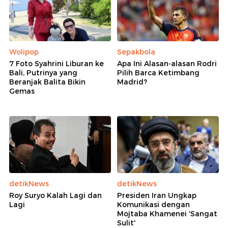
Wolipop
Sepakbola
7 Foto Syahrini Liburan ke
Apa Ini Alasan-alasan Rodri
Bali, Putrinya yang
Pilih Barca Ketimbang
Beranjak Balita Bikin
Madrid?
Gemas
detikNews
detikNews
Roy Suryo Kalah Lagi dan
Presiden Iran Ungkap
Lagi
Komunikasi dengan
Mojtaba Khamenei 'Sangat
Sulit'