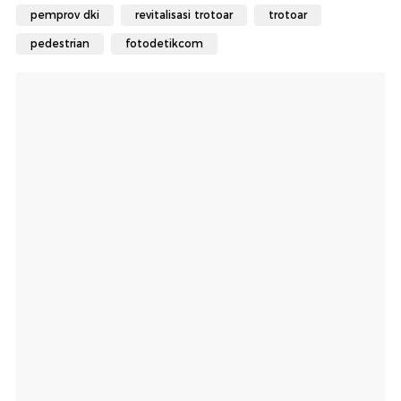
pemprov dki
revitalisasi trotoar
trotoar
pedestrian
fotodetikcom