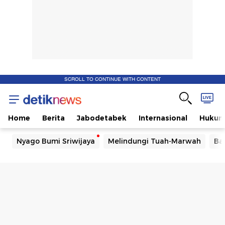
SCROLL TO CONTINUE WITH CONTENT
Home
Berita
Jabodetabek
Internasional
Huku
Nyago Bumi Sriwijaya
Melindungi Tuah-Marwah
Ba