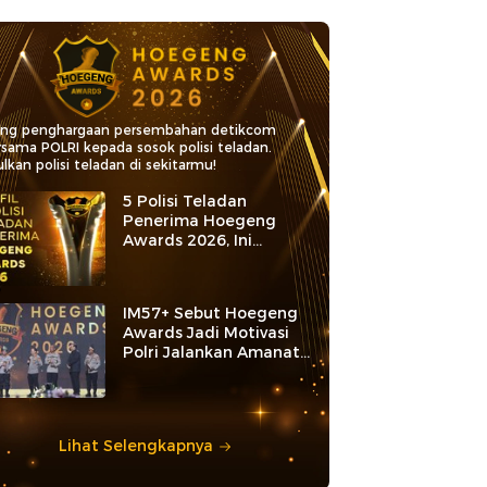
ang penghargaan persembahan detikcom
rsama POLRI kepada sosok polisi teladan.
lkan polisi teladan di sekitarmu!
5 Polisi Teladan
Penerima Hoegeng
Awards 2026, Ini
Kategori dan Kiprahnya
IM57+ Sebut Hoegeng
Awards Jadi Motivasi
Polri Jalankan Amanat
Konstitusi
Lihat Selengkapnya