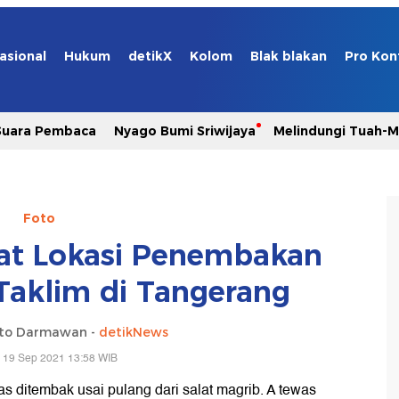
asional
Hukum
detikX
Kolom
Blak blakan
Pro Kon
Suara Pembaca
Nyago Bumi Sriwijaya
Melindungi Tuah-
Foto
kat Lokasi Penembakan
 Taklim di Tangerang
nto Darmawan -
detikNews
 19 Sep 2021 13:58 WIB
was ditembak usai pulang dari salat magrib. A tewas