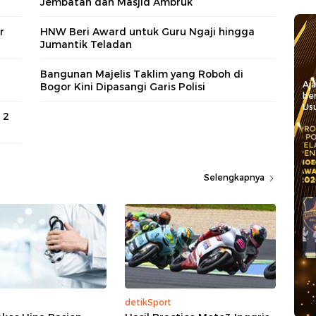
Jembatan dan Masjid Ambruk
r
HNW Beri Award untuk Guru Ngaji hingga
Jumantik Teladan
Bangunan Majelis Taklim yang Roboh di
Aj
Bogor Kini Dipasangi Garis Polisi
be
Usu
 2
Selengkapnya
detikSport