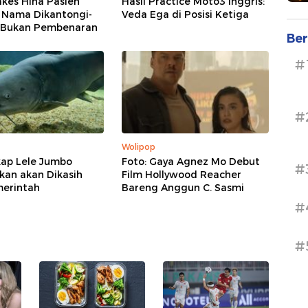
kes Hina Pasien
Hasil Practice Moto3 Inggris:
0 Nama Dikantongi-
Veda Ega di Posisi Ketiga
 Bukan Pembenaran
Ber
#
#
Wolipop
ap Lele Jumbo
Foto: Gaya Agnez Mo Debut
#
kan akan Dikasih
Film Hollywood Reacher
merintah
Bareng Anggun C. Sasmi
#
#