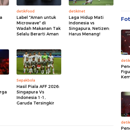
detikFood
detikInet
a
Label "Aman untuk
Laga Hidup Mati
Fo
Microwave" di
Indonesia vs
Wadah Makanan Tak
Singapura, Netizen:
Selalu Berarti Aman
Harus Menang!
deti
Pen
Figu
Kem
Sepakbola
Hasil Piala AFF 2026:
arga
Singapura Vs
Indonesia 1-1,
Garuda Tersingkir
deti
Pen