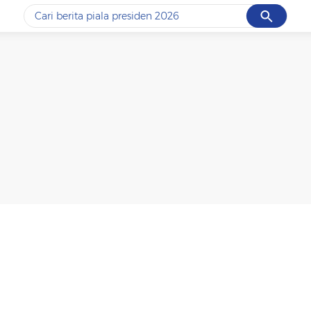
Cancel
Yang sedang ramai dicari
#1
data live draw sgp
#2
piala presiden 2026
#3
prabowo
#4
iran
#5
gempa hari ini
Promoted
Terakhir yang dicari
Loading...