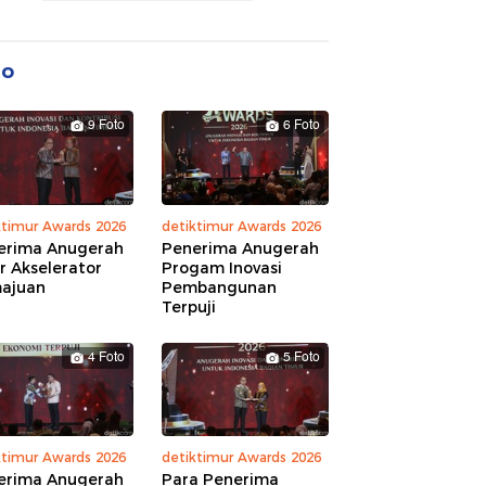
to
9 Foto
6 Foto
ktimur Awards 2026
detiktimur Awards 2026
erima Anugerah
Penerima Anugerah
r Akselerator
Progam Inovasi
ajuan
Pembangunan
Terpuji
4 Foto
5 Foto
ktimur Awards 2026
detiktimur Awards 2026
erima Anugerah
Para Penerima