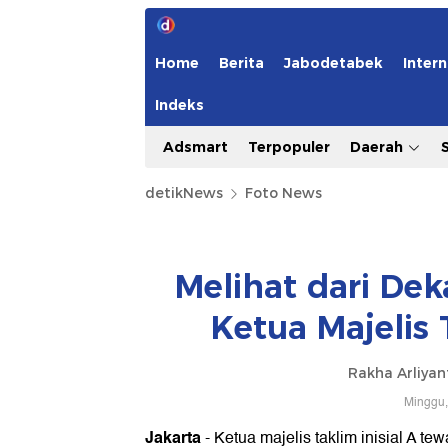
Home
Berita
Jabodetabek
Intern
Indeks
Adsmart
Terpopuler
Daerah
detikNews
Foto News
Melihat dari De
Ketua Majelis
Rakha Arliya
Minggu,
Jakarta
- Ketua majelis taklim inisial A te