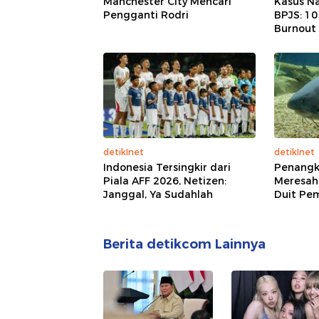
Manchester City Mencari
Kasus Na
Pengganti Rodri
BPJS: 1
Burnout
detikInet
detikInet
Indonesia Tersingkir dari
Penangk
Piala AFF 2026, Netizen:
Meresah
Janggal, Ya Sudahlah
Duit Pe
Berita detikcom Lainnya