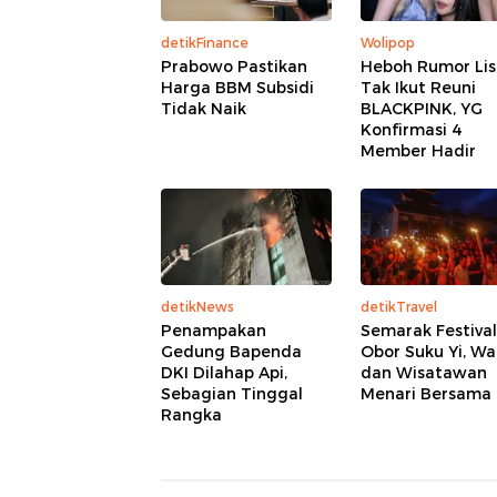
detikFinance
Wolipop
Prabowo Pastikan
Heboh Rumor Lis
Harga BBM Subsidi
Tak Ikut Reuni
Tidak Naik
BLACKPINK, YG
Konfirmasi 4
Member Hadir
detikNews
detikTravel
Penampakan
Semarak Festival
Gedung Bapenda
Obor Suku Yi, W
DKI Dilahap Api,
dan Wisatawan
Sebagian Tinggal
Menari Bersama
Rangka