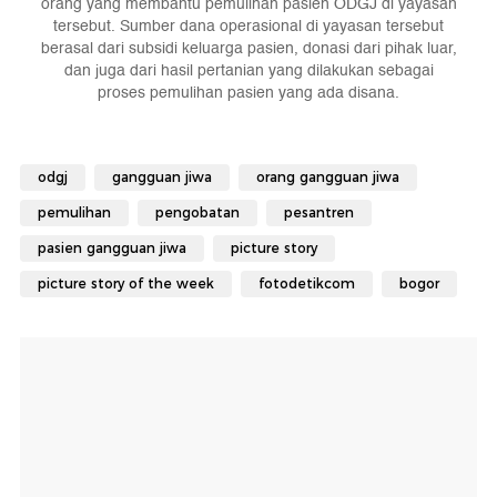
orang yang membantu pemulihan pasien ODGJ di yayasan
tersebut. Sumber dana operasional di yayasan tersebut
berasal dari subsidi keluarga pasien, donasi dari pihak luar,
dan juga dari hasil pertanian yang dilakukan sebagai
proses pemulihan pasien yang ada disana.
odgj
gangguan jiwa
orang gangguan jiwa
pemulihan
pengobatan
pesantren
pasien gangguan jiwa
picture story
picture story of the week
fotodetikcom
bogor