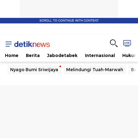
SCROLL TO CONTINUE WITH CONTENT
Home
Berita
Jabodetabek
Internasional
Huku
Nyago Bumi Sriwijaya
Melindungi Tuah-Marwah
Ba