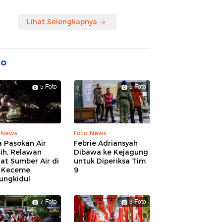
Lihat Selengkapnya
to
5 Foto
5 Foto
 News
Foto News
 Pasokan Air
Febrie Adriansyah
ih, Relawan
Dibawa ke Kejagung
at Sumber Air di
untuk Diperiksa Tim
 Keceme
9
ungkidul
7 Foto
3 Foto