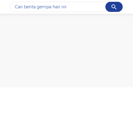
Cancel
Yang sedang ramai dicari
#1
piala presiden 2026
#2
prabowo
#3
gempa hari ini
#4
demo
#5
iran
Promoted
Terakhir yang dicari
Loading...