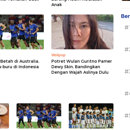
Anak
Ber
#
#
a
Wolipop
 Betah di Australia,
Potret Wulan Guritno Pamer
u-buru di Indonesia
Dewy Skin, Bandingkan
#
Dengan Wajah Aslinya Dulu
#
#