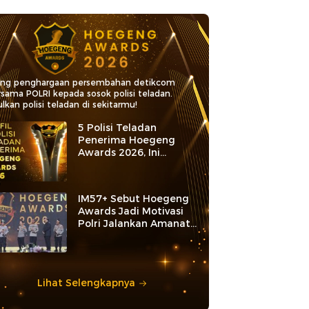
ang penghargaan persembahan detikcom
rsama POLRI kepada sosok polisi teladan.
lkan polisi teladan di sekitarmu!
5 Polisi Teladan
Penerima Hoegeng
Awards 2026, Ini
Kategori dan Kiprahnya
IM57+ Sebut Hoegeng
Awards Jadi Motivasi
Polri Jalankan Amanat
Konstitusi
Lihat Selengkapnya