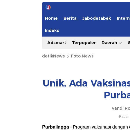
Home
Berita
Jabodetabek
Intern
Indeks
Adsmart
Terpopuler
Daerah
detikNews
Foto News
Unik, Ada Vaksina
Purba
Vandi R
Rabu, 
Purbalingga
- Program vaksinasi dengan c