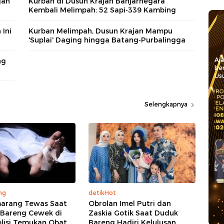
jan
Kurban di Dusun Krajan Banjarnegara
Kembali Melimpah: 52 Sapi-339 Kambing
 Ini
Kurban Melimpah, Dusun Krajan Mampu
'Suplai' Daging hingga Batang-Purbalingga
Aj
ng
be
Usu
Selengkapnya
ng
detikHot
marang Tewas Saat
Obrolan Imel Putri dan
Bareng Cewek di
Zaskia Gotik Saat Duduk
olisi Temukan Obat
Bareng Hadiri Kelulusan