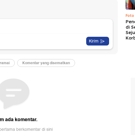
Foto
Pen
di S
Sej
Kor