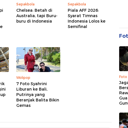
Sepakbola
Sepakbola
pi
Chelsea: Betah di
Piala AFF 2026:
Australia, tapi Buru-
Syarat Timnas
buru di Indonesia
Indonesia Lolos ke
ke
Semifinal
Fo
Foto
Wolipop
Jaga
rik
7 Foto Syahrini
Bers
ini
Liburan ke Bali,
Raw
dup
Putrinya yang
Gua
Beranjak Balita Bikin
Gun
Gemas