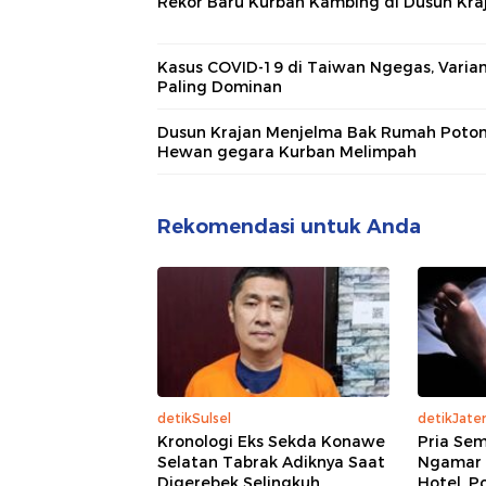
Rekor Baru Kurban Kambing di Dusun Kra
Kasus COVID-19 di Taiwan Ngegas, Varian
Paling Dominan
Dusun Krajan Menjelma Bak Rumah Poto
Hewan gegara Kurban Melimpah
Rekomendasi untuk Anda
detikSulsel
detikJate
Kronologi Eks Sekda Konawe
Pria Se
Selatan Tabrak Adiknya Saat
Ngamar 
Digerebek Selingkuh
Hotel, P