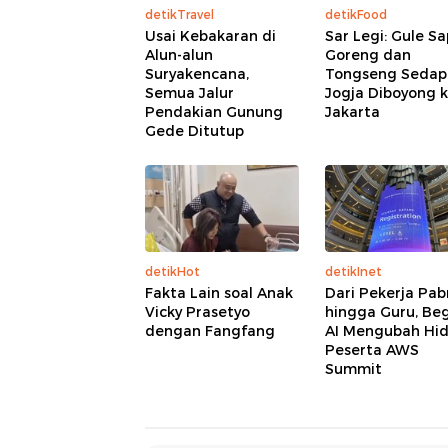
detikTravel
detikFood
Usai Kebakaran di
Sar Legi: Gule Sa
Alun-alun
Goreng dan
Suryakencana,
Tongseng Sedap
Semua Jalur
Jogja Diboyong 
Pendakian Gunung
Jakarta
Gede Ditutup
detikHot
detikInet
Fakta Lain soal Anak
Dari Pekerja Pab
Vicky Prasetyo
hingga Guru, Beg
dengan Fangfang
AI Mengubah Hi
Peserta AWS
Summit