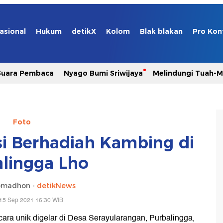
asional
Hukum
detikX
Kolom
Blak blakan
Pro Kon
Suara Pembaca
Nyago Bumi Sriwijaya
Melindungi Tuah-
Foto
si Berhadiah Kambing di
lingga Lho
omadhon -
detikNews
15 Sep 2021 16:30 WIB
ara unik digelar di Desa Serayularangan, Purbalingga,