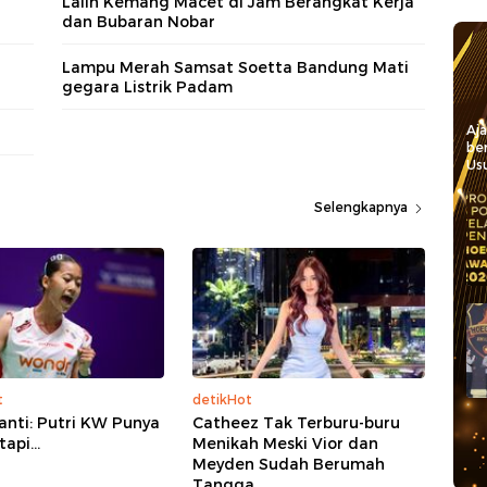
Lalin Kemang Macet di Jam Berangkat Kerja
dan Bubaran Nobar
Lampu Merah Samsat Soetta Bandung Mati
gegara Listrik Padam
Aj
be
Usu
Selengkapnya
t
detikHot
anti: Putri KW Punya
Catheez Tak Terburu-buru
api...
Menikah Meski Vior dan
Meyden Sudah Berumah
Tangga