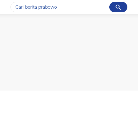
Cancel
Yang sedang ramai dicari
#1
data live draw sgp
#2
kebakaran
#3
prabowo
#4
iran
#5
gempa hari ini
Promoted
Terakhir yang dicari
Loading...