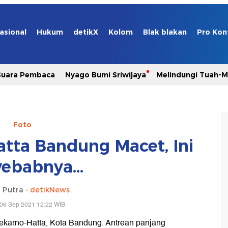
asional
Hukum
detikX
Kolom
Blak blakan
Pro Kon
Suara Pembaca
Nyago Bumi Sriwijaya
Melindungi Tuah-
Foto
atta Bandung Macet, Ini
ebabnya...
 Putra -
detikNews
 06 Sep 2021 12:22 WIB
oekarno-Hatta, Kota Bandung. Antrean panjang