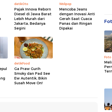
detikOto
Wolipop
Pajak Innova Reborn
Mencoba Jeans
Diesel di Jawa Barat
dengan Inovasi Anti
h
Lebih Murah dari
Gerah Saat Cuaca
Fo
Jakarta, Bedanya
Panas dan Ringan
Segini
Dipakai
Foto
Mel
detikFood
Per
epul
Ga Praw Gurih
Ter
Smoky dan Pad See
ang
Ew Autentik, Bikin
Susah Move On!