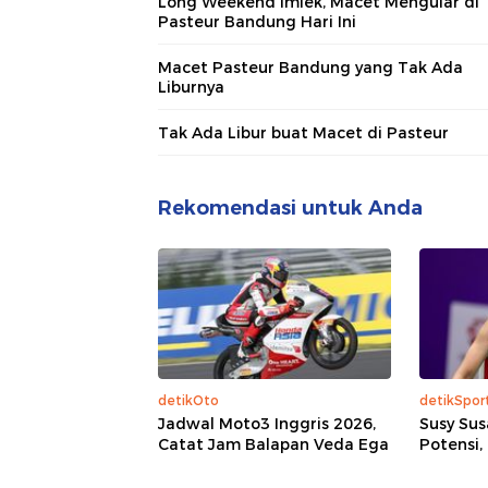
Long Weekend Imlek, Macet Mengular di
Pasteur Bandung Hari Ini
Macet Pasteur Bandung yang Tak Ada
Liburnya
Tak Ada Libur buat Macet di Pasteur
Rekomendasi untuk Anda
detikOto
detikSpor
Jadwal Moto3 Inggris 2026,
Susy Sus
Catat Jam Balapan Veda Ega
Potensi, t