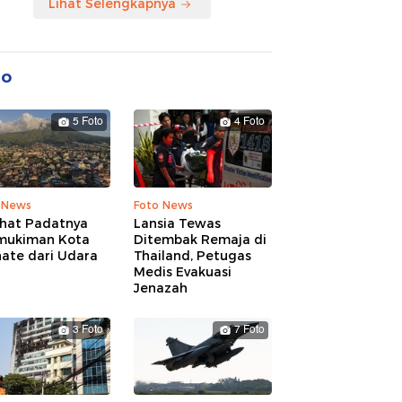
Lihat Selengkapnya
to
5 Foto
4 Foto
 News
Foto News
ihat Padatnya
Lansia Tewas
mukiman Kota
Ditembak Remaja di
nate dari Udara
Thailand, Petugas
Medis Evakuasi
Jenazah
3 Foto
7 Foto