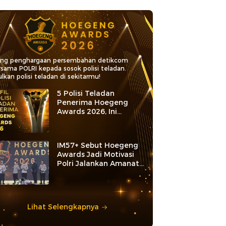
ang penghargaan persembahan detikcom
rsama POLRI kepada sosok polisi teladan.
lkan polisi teladan di sekitarmu!
5 Polisi Teladan
Penerima Hoegeng
Awards 2026, Ini
Kategori dan Kiprahnya
IM57+ Sebut Hoegeng
Awards Jadi Motivasi
Polri Jalankan Amanat
Konstitusi
Lihat Selengkapnya