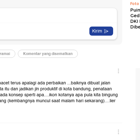
Foto
Pui
Ged
DKI 
Dibe