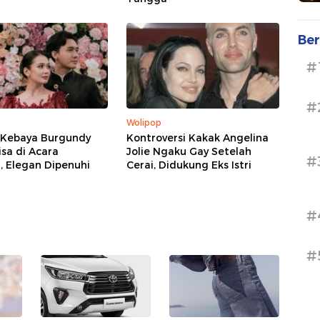
Ber
#
#
Wolipop
i Kebaya Burgundy
Kontroversi Kakak Angelina
sa di Acara
Jolie Ngaku Gay Setelah
#
 Elegan Dipenuhi
Cerai, Didukung Eks Istri
#
#