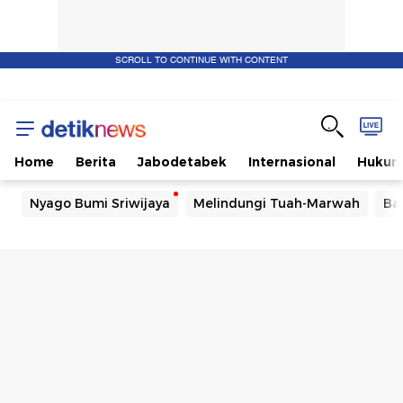
SCROLL TO CONTINUE WITH CONTENT
Home
Berita
Jabodetabek
Internasional
Huku
Nyago Bumi Sriwijaya
Melindungi Tuah-Marwah
Ba