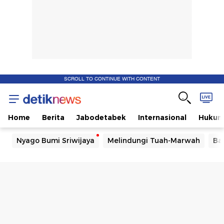
SCROLL TO CONTINUE WITH CONTENT
Home
Berita
Jabodetabek
Internasional
Huku
Nyago Bumi Sriwijaya
Melindungi Tuah-Marwah
Ba