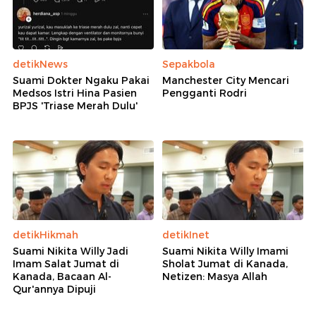
detikNews
Sepakbola
Suami Dokter Ngaku Pakai
Manchester City Mencari
Medsos Istri Hina Pasien
Pengganti Rodri
BPJS 'Triase Merah Dulu'
detikHikmah
detikInet
Suami Nikita Willy Jadi
Suami Nikita Willy Imami
Imam Salat Jumat di
Sholat Jumat di Kanada,
Kanada, Bacaan Al-
Netizen: Masya Allah
Qur'annya Dipuji