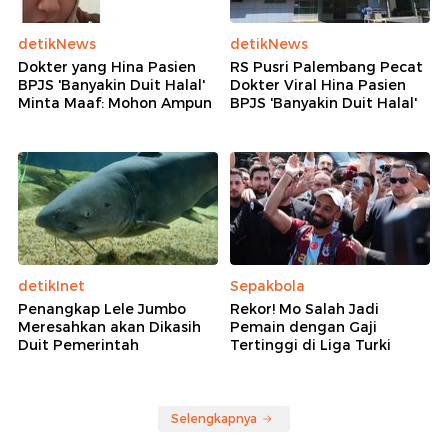
detikNews
detikNews
Dokter yang Hina Pasien
RS Pusri Palembang Pecat
BPJS 'Banyakin Duit Halal'
Dokter Viral Hina Pasien
Minta Maaf: Mohon Ampun
BPJS 'Banyakin Duit Halal'
detikInet
Sepakbola
Penangkap Lele Jumbo
Rekor! Mo Salah Jadi
Meresahkan akan Dikasih
Pemain dengan Gaji
Duit Pemerintah
Tertinggi di Liga Turki
Selengkapnya