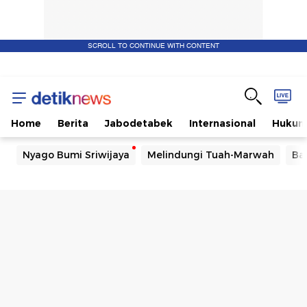
SCROLL TO CONTINUE WITH CONTENT
Home
Berita
Jabodetabek
Internasional
Huku
Nyago Bumi Sriwijaya
Melindungi Tuah-Marwah
Ba