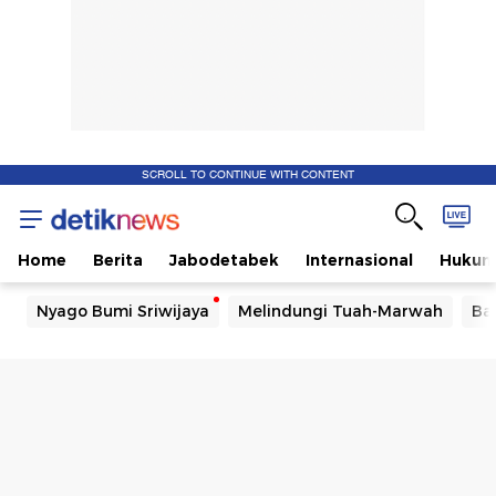
SCROLL TO CONTINUE WITH CONTENT
Home
Berita
Jabodetabek
Internasional
Huku
Nyago Bumi Sriwijaya
Melindungi Tuah-Marwah
Ba