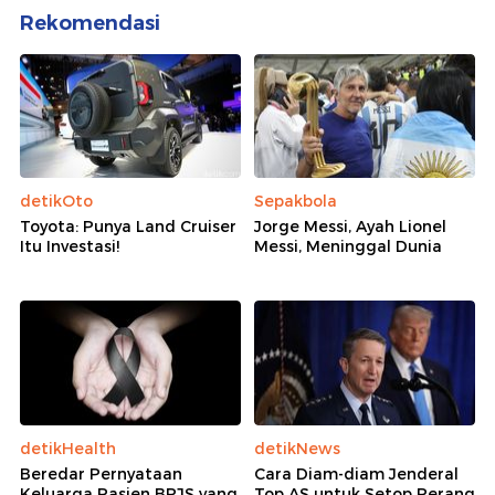
Rekomendasi
detikOto
Sepakbola
Toyota: Punya Land Cruiser
Jorge Messi, Ayah Lionel
Itu Investasi!
Messi, Meninggal Dunia
detikHealth
detikNews
Beredar Pernyataan
Cara Diam-diam Jenderal
Keluarga Pasien BPJS yang
Top AS untuk Setop Perang