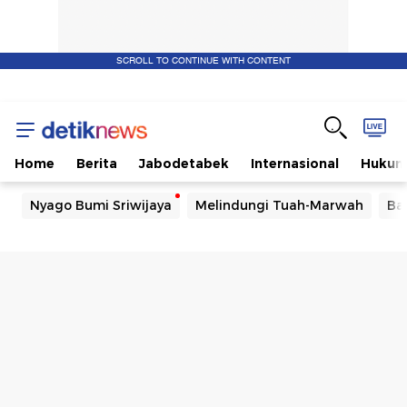
SCROLL TO CONTINUE WITH CONTENT
Home
Berita
Jabodetabek
Internasional
Huku
Nyago Bumi Sriwijaya
Melindungi Tuah-Marwah
Ba