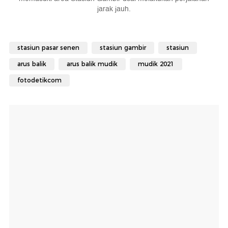
jarak jauh.
stasiun pasar senen
stasiun gambir
stasiun
arus balik
arus balik mudik
mudik 2021
fotodetikcom