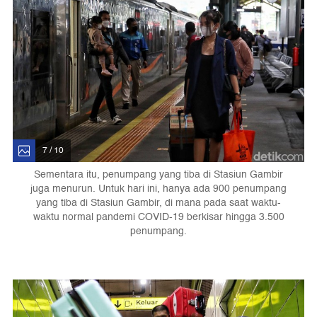
7 / 10
Sementara itu, penumpang yang tiba di Stasiun Gambir
juga menurun. Untuk hari ini, hanya ada 900 penumpang
yang tiba di Stasiun Gambir, di mana pada saat waktu-
waktu normal pandemi COVID-19 berkisar hingga 3.500
penumpang.