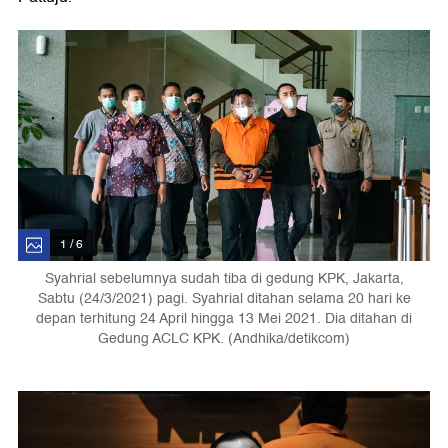
1 / 6
Syahrial sebelumnya sudah tiba di gedung KPK, Jakarta,
Sabtu (24/3/2021) pagi. Syahrial ditahan selama 20 hari ke
depan terhitung 24 April hingga 13 Mei 2021. Dia ditahan di
Gedung ACLC KPK. (Andhika/detikcom)