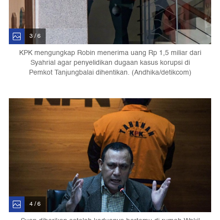
3 / 6
KPK mengungkap Robin menerima uang Rp 1,5 miliar dari
Syahrial agar penyelidikan dugaan kasus korupsi di
Pemkot Tanjungbalai dihentikan. (Andhika/detikcom)
4 / 6