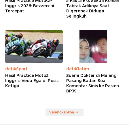
Hasil Practice MotoGP
5 Fakta Eks Sekda Konsel
Inggris 2026: Bezzecchi
Tabrak Adiknya Saat
Tercepat
Digerebek Diduga
Selingkuh
detikSport
detikJatim
Hasil Practice Moto3
Suami Dokter di Malang
Inggris: Veda Ega di Posisi
Pasang Badan Soal
Ketiga
Komentar Sinis ke Pasien
BPJS
Selengkapnya