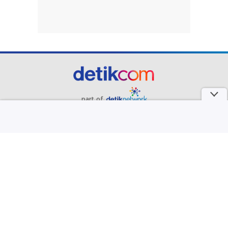
part of
Redaksi
Pedoman Media Siber
Karir
Kotak Pos
Info Iklan
Privacy Policy
Disclaimer
Download aplikasi detikcom