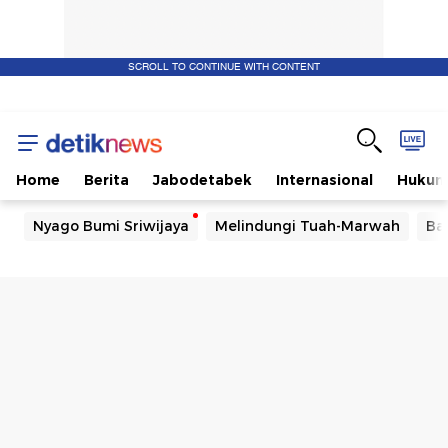
SCROLL TO CONTINUE WITH CONTENT
Home
Berita
Jabodetabek
Internasional
Huku
Nyago Bumi Sriwijaya
Melindungi Tuah-Marwah
Ba