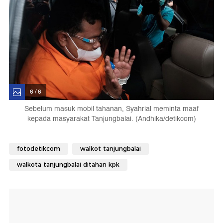
6 / 6
Sebelum masuk mobil tahanan, Syahrial meminta maaf
kepada masyarakat Tanjungbalai. (Andhika/detikcom)
fotodetikcom
walkot tanjungbalai
walkota tanjungbalai ditahan kpk