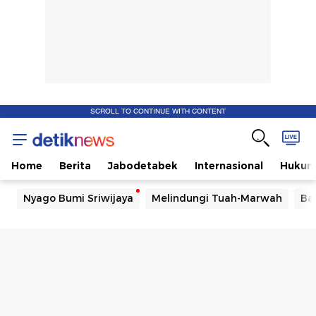
SCROLL TO CONTINUE WITH CONTENT
Home
Berita
Jabodetabek
Internasional
Huku
Nyago Bumi Sriwijaya
Melindungi Tuah-Marwah
Ba