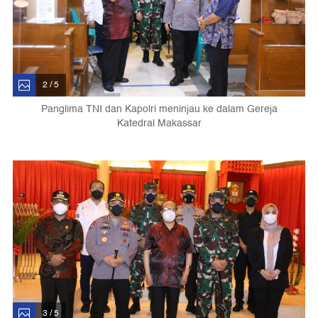
2 / 5
Panglima TNI dan Kapolri meninjau ke dalam Gereja
Katedral Makassar
3 / 5