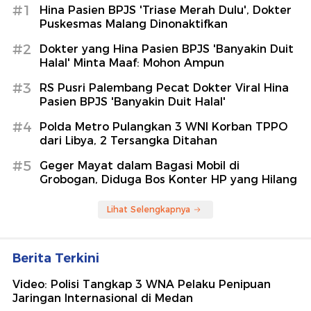
dari Libya, 2 Tersangka Ditahan
#5
Geger Mayat dalam Bagasi Mobil di
Grobogan, Diduga Bos Konter HP yang Hilang
Lihat Selengkapnya
Berita Terkini
Video: Polisi Tangkap 3 WNA Pelaku Penipuan
Jaringan Internasional di Medan
Ledakan Bom dalam Minibus di Suriah, 2 Orang
Tewas-13 Terluka
Polda Metro Pulangkan 3 WNI Korban TPPO dari
Libya, 2 Tersangka Ditahan
Diare Massal Siswa SMPN 5 Rembang Diduga
gegara Telur MBG Terkontaminasi
Video: Pelaku Pembunuhan Marbot Masjid di