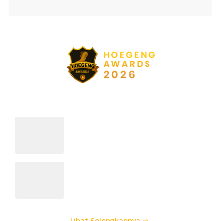
sekitarmu!
5 Polisi Teladan Penerima
Hoegeng Awards 2026, Ini
Kategori dan Kiprahnya
IM57+ Sebut Hoegeng Awards
Jadi Motivasi Polri Jalankan
Amanat Konstitusi
Lihat Selengkapnya
Berita Terkait
Bom Bunuh Diri Serang Kerumunan di Pakistan, 13
Orang Tewas