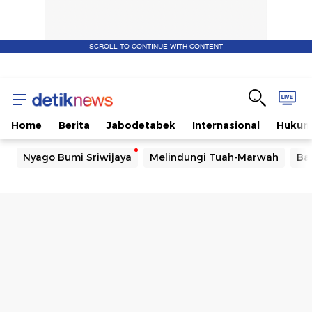
SCROLL TO CONTINUE WITH CONTENT
Home
Berita
Jabodetabek
Internasional
Huku
Nyago Bumi Sriwijaya
Melindungi Tuah-Marwah
Ba