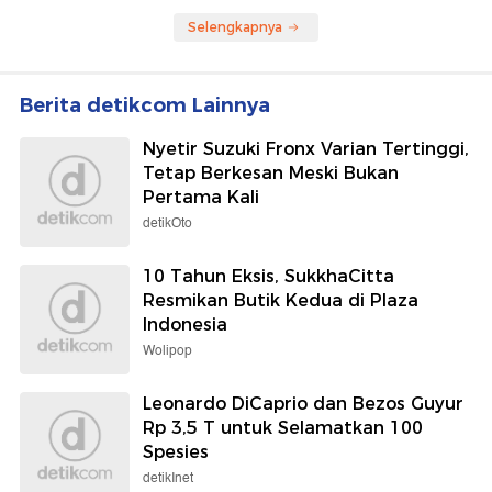
detikOto
10 Tahun Eksis, SukkhaCitta
Resmikan Butik Kedua di Plaza
Indonesia
Wolipop
Leonardo DiCaprio dan Bezos Guyur
Rp 3,5 T untuk Selamatkan 100
Spesies
detikInet
Final Piala Presiden 2026: Persebaya
Tekuk Persib via Adu Penalti
Sepakbola
Istana Putuskan Calon Gubernur BI
Pekan Ini
detikFinance