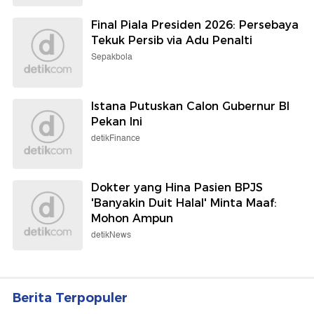
Dokter yang Hina Pasien BPJS
'Banyakin Duit Halal' Minta Maaf:
Mohon Ampun
detikNews
Berita Terpopuler
#1
Hina Pasien BPJS 'Triase Merah Dulu', Dokter
Puskesmas Malang Dinonaktifkan
#2
Dokter yang Hina Pasien BPJS 'Banyakin Duit
Halal' Minta Maaf: Mohon Ampun
#3
RS Pusri Palembang Pecat Dokter Viral Hina
Pasien BPJS 'Banyakin Duit Halal'
#4
Polda Metro Pulangkan 3 WNI Korban TPPO