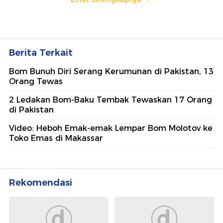
2 Ledakan Bom-Baku Tembak Tewaskan 17 Orang
di Pakistan
Video: Heboh Emak-emak Lempar Bom Molotov ke
Toko Emas di Makassar
Rekomendasi
Wolipop
Wolipop
Sosok Putri Yordania yang
Kabar Terbaru Takeshi
Mendadak Viral, Cantik dan
Kaneshiro Dulu Aktor
Berprestasi
Tertampan Asia, Kini Fokus
Bertani