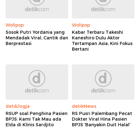
detikJogja
detikNews
RSUP soal Penghina Pasien
RS Pusri Palembang Pecat
BPJS: Kami Tak Mau ada
Dokter Viral Hina Pasien
Elda di Klinis Sardjito
BPJS 'Banyakin Duit Halal'
Selengkapnya
Berita detikcom Lainnya
Nyetir Suzuki Fronx Varian Tertinggi,
Tetap Berkesan Meski Bukan
Pertama Kali