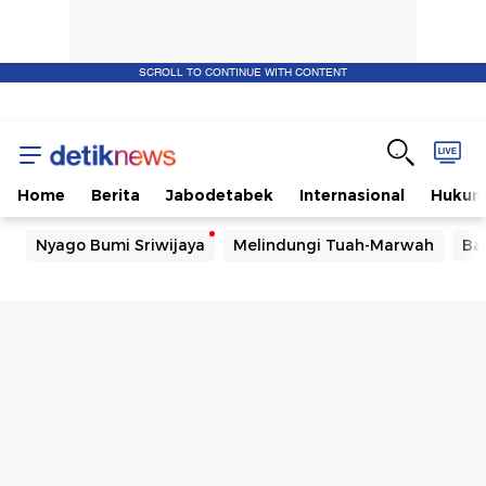
SCROLL TO CONTINUE WITH CONTENT
Home
Berita
Jabodetabek
Internasional
Huku
Nyago Bumi Sriwijaya
Melindungi Tuah-Marwah
Ba