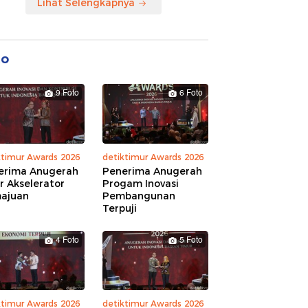
Lihat Selengkapnya
to
9 Foto
6 Foto
ktimur Awards 2026
detiktimur Awards 2026
erima Anugerah
Penerima Anugerah
r Akselerator
Progam Inovasi
ajuan
Pembangunan
Terpuji
4 Foto
5 Foto
ktimur Awards 2026
detiktimur Awards 2026