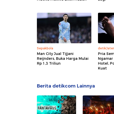
Sepakbola
detikJate
Man City Jual Tijjani
Pria Se
Reijnders, Buka Harga Mulai
Ngamar 
Rp 1,3 Triliun
Hotel, P
Kuat
Berita detikcom Lainnya