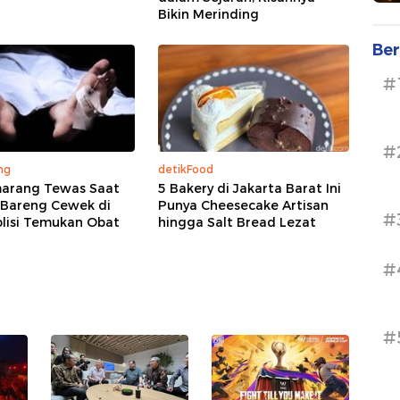
Bikin Merinding
Ber
#
#
ng
detikFood
marang Tewas Saat
5 Bakery di Jakarta Barat Ini
Bareng Cewek di
Punya Cheesecake Artisan
#
olisi Temukan Obat
hingga Salt Bread Lezat
#
#