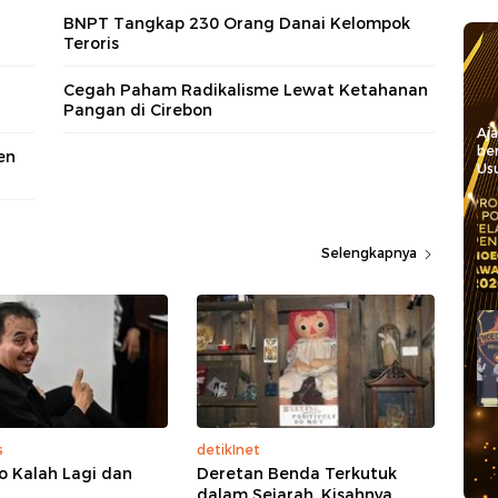
BNPT Tangkap 230 Orang Danai Kelompok
Teroris
Cegah Paham Radikalisme Lewat Ketahanan
Pangan di Cirebon
Aj
be
en
Usu
Selengkapnya
s
detikInet
o Kalah Lagi dan
Deretan Benda Terkutuk
dalam Sejarah, Kisahnya