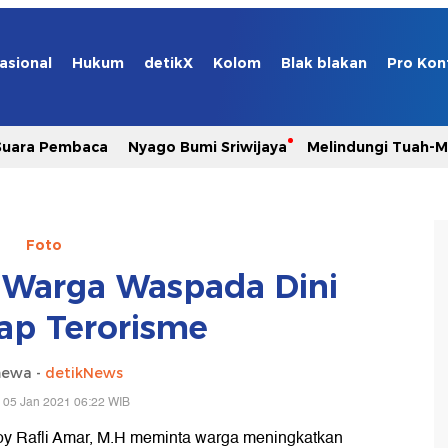
asional
Hukum
detikX
Kolom
Blak blakan
Pro Kon
Suara Pembaca
Nyago Bumi Sriwijaya
Melindungi Tuah-
Foto
 Warga Waspada Dini
ap Terorisme
mewa -
detikNews
 05 Jan 2021 06:22 WIB
oy Rafli Amar, M.H meminta warga meningkatkan