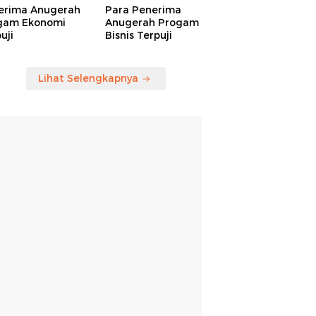
erima Anugerah
Para Penerima
gam Ekonomi
Anugerah Progam
uji
Bisnis Terpuji
Lihat Selengkapnya