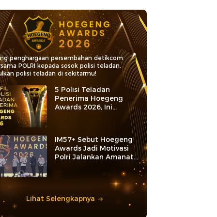
ang penghargaan persembahan detikcom
rsama POLRI kepada sosok polisi teladan.
lkan polisi teladan di sekitarmu!
5 Polisi Teladan
Penerima Hoegeng
Awards 2026, Ini
Kategori dan Kiprahnya
IM57+ Sebut Hoegeng
Awards Jadi Motivasi
Polri Jalankan Amanat
Konstitusi
Lihat Selengkapnya