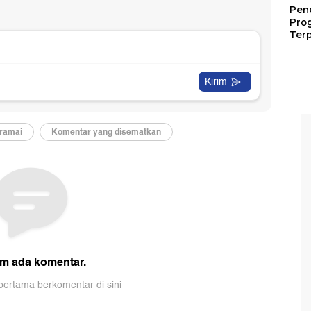
Pen
Pro
Terp