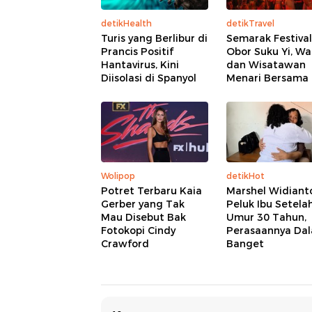
detikHealth
detikTravel
Turis yang Berlibur di
Semarak Festival
Prancis Positif
Obor Suku Yi, W
Hantavirus, Kini
dan Wisatawan
Diisolasi di Spanyol
Menari Bersama
Wolipop
detikHot
Potret Terbaru Kaia
Marshel Widiant
Gerber yang Tak
Peluk Ibu Setela
Mau Disebut Bak
Umur 30 Tahun,
Fotokopi Cindy
Perasaannya Da
Crawford
Banget