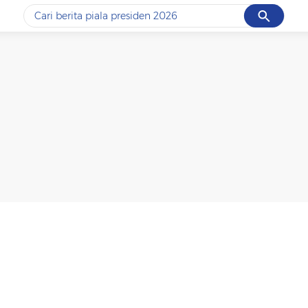
Cancel
Yang sedang ramai dicari
#1
data live draw sgp
#2
piala presiden 2026
#3
prabowo
#4
iran
#5
gempa hari ini
Promoted
Terakhir yang dicari
Loading...