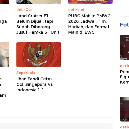
detikOto
detikInet
Land Cruiser FJ
PUBG Mobile PMWC
arga
Belum Dijual, tapi
2026: Jadwal, Tim,
Fo
Sudah Diborong
Hadiah, dan Format
Jusuf Hamka 61 Unit
Main di EWC
deti
Pen
Sepakbola
Figu
o
Ilhan Fandi Cetak
Kem
h
Gol, Singapura Vs
Indonesia 1-1
lam
deti