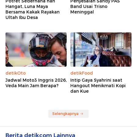
Potret Sederhana nan
Penyesalan Sandy PAS
Hangat, Luna Maya
Band Usai Trisno
Bersama Kakak Rayakan
Meninggal
Ultah Ibu Desa
detikOto
detikFood
Jadwal Moto3 Inggris 2026,
Intip Gaya Syahrini saat
Veda Main Jam Berapa?
Hangout Menikmati Kopi
dan Kue
Selengkapnya
Berita detikcom Lainnya