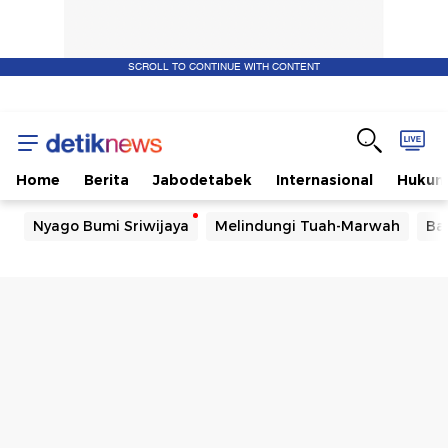
SCROLL TO CONTINUE WITH CONTENT
Home
Berita
Jabodetabek
Internasional
Huku
Nyago Bumi Sriwijaya
Melindungi Tuah-Marwah
Ba