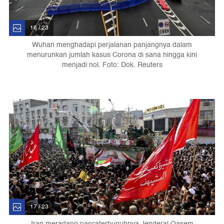
16 / 23
Wuhan menghadapi perjalanan panjangnya dalam
menurunkan jumlah kasus Corona di sana hingga kini
menjadi nol. Foto: Dok. Reuters
17 / 23
Iran meradang pascaterbunuhnya Jenderal Qasem