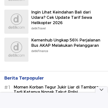
Ingin Lihat Keindahan Bali dari
Udara? Cek Update Tarif Sewa
Helikopter 2026
detikTravel
Kemenhub Ungkap 56% Perjalanan
Bus AKAP Melakukan Pelanggaran
detikFinance
Berita Terpopuler
#1
Momen Korban Tegur Jukir Liar di Tambora:
Tadi Katanya Nggak Takut Polisi
#2
IRGC Sebut Selat Hormuz Tak Dibuka Sampai
AS Penuhi Syarat: Ini Medan Perang