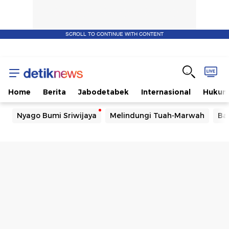
SCROLL TO CONTINUE WITH CONTENT
Home
Berita
Jabodetabek
Internasional
Huku
Nyago Bumi Sriwijaya
Melindungi Tuah-Marwah
Ba