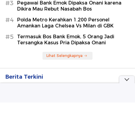
#3
Pegawai Bank Emok Dipaksa Onani karena
Dikira Mau Rebut Nasabah Bos
#4
Polda Metro Kerahkan 1.200 Personel
Amankan Laga Chelsea Vs Milan di GBK
#5
Termasuk Bos Bank Emok, 5 Orang Jadi
Tersangka Kasus Pria Dipaksa Onani
Lihat Selengkapnya
Berita Terkini
Ibu-Anak Tewas di Hutan Kalbar Diduga Dibunuh
Perampok, Duit Rp 135 Juta Raib
Melihat Padatnya Permukiman Kota Ternate dari
Udara
Video PT Timah Buka Suara soal Aksi Demo Ricuh
Penambang di Belitung Timur