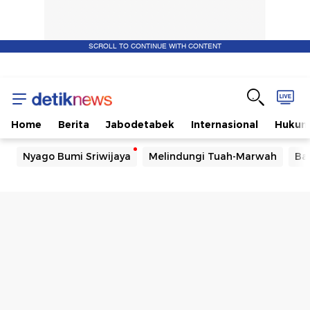
SCROLL TO CONTINUE WITH CONTENT
Home
Berita
Jabodetabek
Internasional
Huku
Nyago Bumi Sriwijaya
Melindungi Tuah-Marwah
Ba