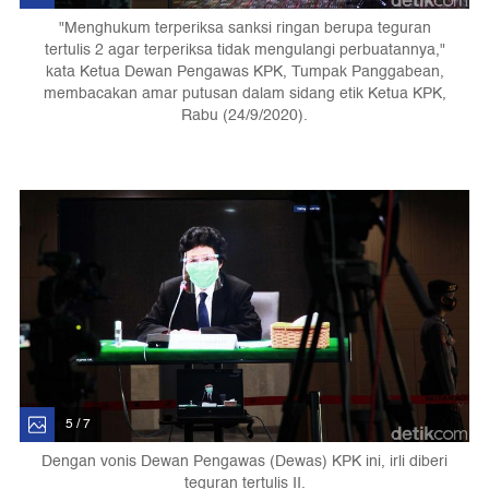
"Menghukum terperiksa sanksi ringan berupa teguran
tertulis 2 agar terperiksa tidak mengulangi perbuatannya,"
kata Ketua Dewan Pengawas KPK, Tumpak Panggabean,
membacakan amar putusan dalam sidang etik Ketua KPK,
Rabu (24/9/2020).
5 / 7
Dengan vonis Dewan Pengawas (Dewas) KPK ini, irli diberi
teguran tertulis II.