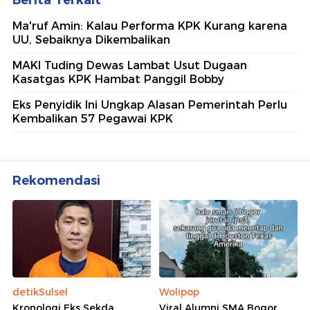
Ma'ruf Amin: Kalau Performa KPK Kurang karena
UU, Sebaiknya Dikembalikan
MAKI Tuding Dewas Lambat Usut Dugaan
Kasatgas KPK Hambat Panggil Bobby
Eks Penyidik Ini Ungkap Alasan Pemerintah Perlu
Kembalikan 57 Pegawai KPK
Rekomendasi
detikSulsel
Wolipop
Kronologi Eks Sekda
Viral Alumni SMA Bogor