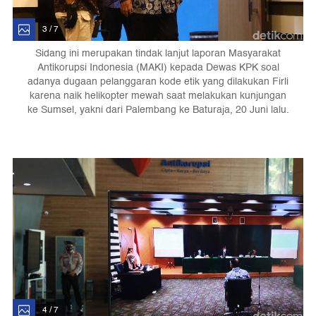
3 / 7
Sidang ini merupakan tindak lanjut laporan Masyarakat
Antikorupsi Indonesia (MAKI) kepada Dewas KPK soal
adanya dugaan pelanggaran kode etik yang dilakukan Firli
karena naik helikopter mewah saat melakukan kunjungan
ke Sumsel, yakni dari Palembang ke Baturaja, 20 Juni lalu.
4 / 7