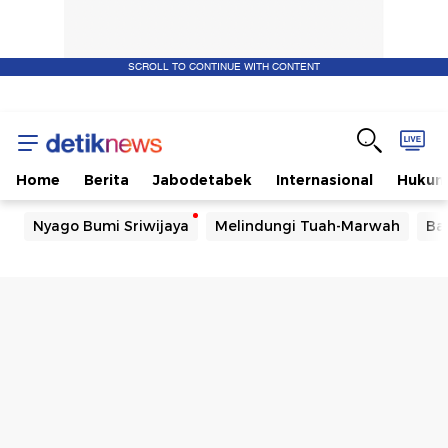
SCROLL TO CONTINUE WITH CONTENT
Home
Berita
Jabodetabek
Internasional
Huku
Nyago Bumi Sriwijaya
Melindungi Tuah-Marwah
Ba