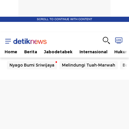
SCROLL TO CONTINUE WITH CONTENT
Home
Berita
Jabodetabek
Internasional
Huku
Nyago Bumi Sriwijaya
Melindungi Tuah-Marwah
Ba