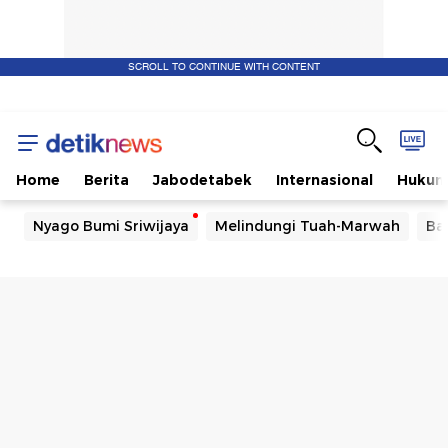
SCROLL TO CONTINUE WITH CONTENT
Home
Berita
Jabodetabek
Internasional
Huku
Nyago Bumi Sriwijaya
Melindungi Tuah-Marwah
Ba