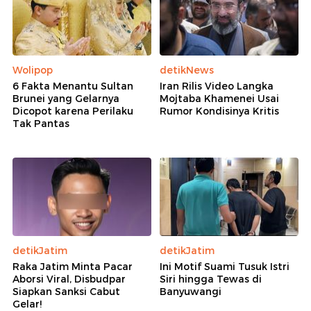
Wolipop
detikNews
6 Fakta Menantu Sultan
Iran Rilis Video Langka
Brunei yang Gelarnya
Mojtaba Khamenei Usai
Dicopot karena Perilaku
Rumor Kondisinya Kritis
Tak Pantas
detikJatim
detikJatim
Raka Jatim Minta Pacar
Ini Motif Suami Tusuk Istri
Aborsi Viral, Disbudpar
Siri hingga Tewas di
Siapkan Sanksi Cabut
Banyuwangi
Gelar!