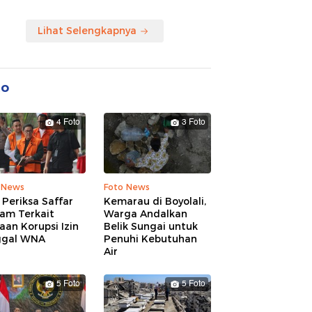
Lihat Selengkapnya
to
4 Foto
3 Foto
 News
Foto News
Periksa Saffar
Kemarau di Boyolali,
am Terkait
Warga Andalkan
an Korupsi Izin
Belik Sungai untuk
ggal WNA
Penuhi Kebutuhan
Air
5 Foto
5 Foto