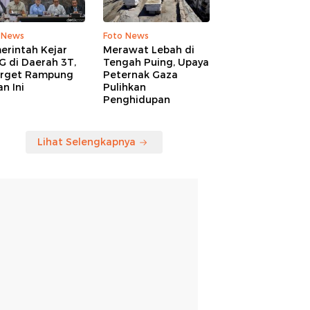
 News
Foto News
erintah Kejar
Merawat Lebah di
G di Daerah 3T,
Tengah Puing, Upaya
arget Rampung
Peternak Gaza
n Ini
Pulihkan
Penghidupan
Lihat Selengkapnya