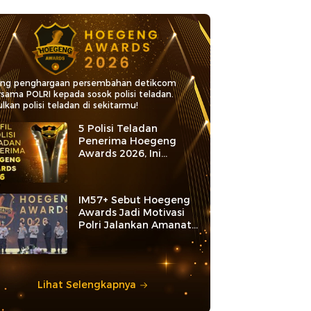
ang penghargaan persembahan detikcom
rsama POLRI kepada sosok polisi teladan.
lkan polisi teladan di sekitarmu!
5 Polisi Teladan
Penerima Hoegeng
Awards 2026, Ini
Kategori dan Kiprahnya
IM57+ Sebut Hoegeng
Awards Jadi Motivasi
Polri Jalankan Amanat
Konstitusi
Lihat Selengkapnya