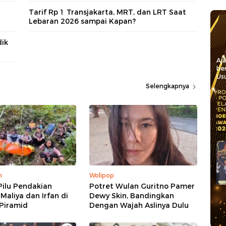
Tarif Rp 1 Transjakarta, MRT, dan LRT Saat
Lebaran 2026 sampai Kapan?
dik
Aj
be
Usu
Selengkapnya
m
Wolipop
Pilu Pendakian
Potret Wulan Guritno Pamer
 Maliya dan Irfan di
Dewy Skin, Bandingkan
Piramid
Dengan Wajah Aslinya Dulu