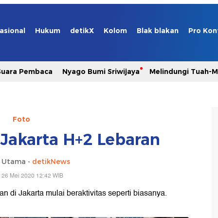
asional
Hukum
detikX
Kolom
Blak blakan
Pro Kon
Suara Pembaca
Nyago Bumi Sriwijaya
Melindungi Tuah-
Foto
 Jakarta H+2 Lebaran
a Utama -
detikNews
 26 Mei 2020 12:42 WIB
n di Jakarta mulai beraktivitas seperti biasanya.