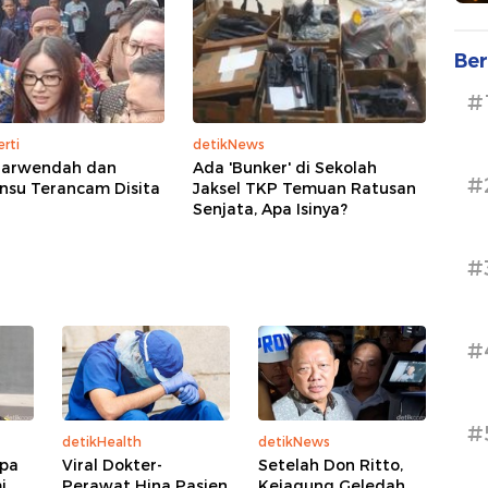
Ber
#
rti
detikNews
arwendah dan
Ada 'Bunker' di Sekolah
#
nsu Terancam Disita
Jaksel TKP Temuan Ratusan
Senjata, Apa Isinya?
#
#
#
detikHealth
detikNews
lpa
Viral Dokter-
Setelah Don Ritto,
i
Perawat Hina Pasien
Kejagung Geledah