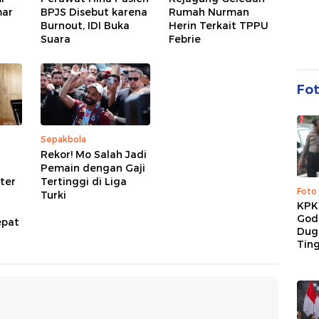
mar
BPJS Disebut karena
Rumah Nurman
Burnout, IDI Buka
Herin Terkait TPPU
Suara
Febrie
Fo
Sepakbola
Rekor! Mo Salah Jadi
Pemain dengan Gaji
kter
Tertinggi di Liga
Foto
Turki
KPK 
God
epat
Duga
Tin