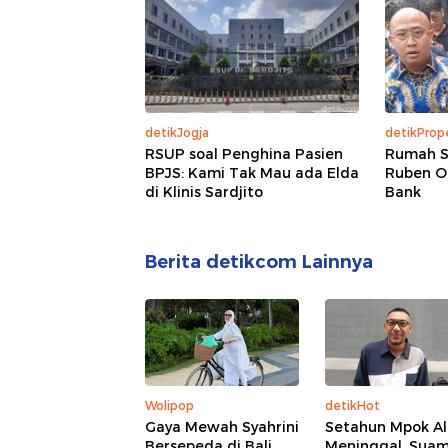
detikJogja
detikPrope
RSUP soal Penghina Pasien
Rumah S
BPJS: Kami Tak Mau ada Elda
Ruben O
di Klinis Sardjito
Bank
Berita detikcom Lainnya
Wolipop
detikHot
Gaya Mewah Syahrini
Setahun Mpok A
Bersepeda di Bali,
Meninggal, Suam