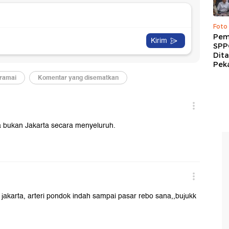
Foto
Pem
SPP
Dit
Peka